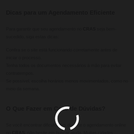
Dicas para um Agendamento Eficiente
Para garantir que seu agendamento no
CRAS
seja bem-
sucedido, siga estas dicas:
Confira se o site está funcionando corretamente antes de
iniciar o processo.
Tenha todos os documentos necessários à mão para evitar
contratempos.
Se possível, escolha horários menos movimentados, como no
meio da semana.
O Que Fazer em Caso de Dúvidas?
Se você encontrar dificuldades durante o agendamento online
no
CRAS
, não hesite em buscar ajuda. Muitas cidades