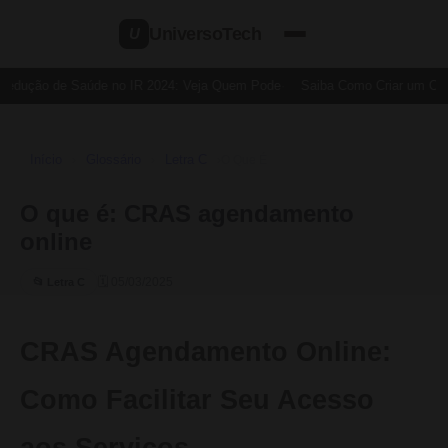
UniversoTech
U
Dedução de Saúde no IR 2024: Veja Quem Pode
Saiba Como Criar um Cart
Início
Glossário
Letra C
›
›
›
O Que É
O que é: CRAS agendamento
online
🗓 05/03/2025
📂 Letra C
CRAS Agendamento Online:
Como Facilitar Seu Acesso
aos Serviços