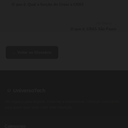
O que é: Qual a função do Creas e CRAS
PRÓXIMO →
O que é: CRAS São Paulo
← Voltar ao Glossário
UniversoTech
U
Um espaço para inspirar, conectar e transformar. Lifestyle consciente
para quem quer viver com mais intenção.
Categorias