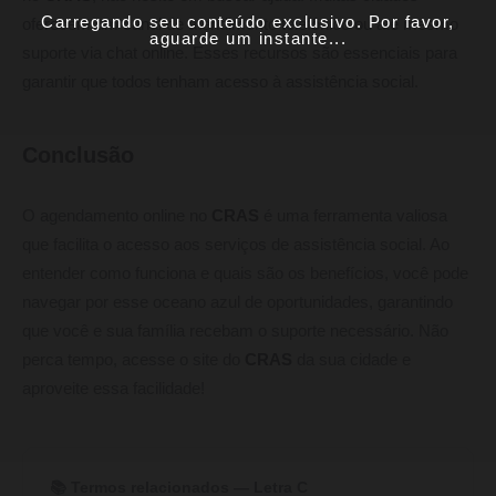
Carregando seu conteúdo exclusivo. Por favor,
oferecem um canal de atendimento telefônico ou até mesmo
aguarde um instante...
suporte via chat online. Esses recursos são essenciais para
garantir que todos tenham acesso à assistência social.
Conclusão
O agendamento online no
CRAS
é uma ferramenta valiosa
que facilita o acesso aos serviços de assistência social. Ao
entender como funciona e quais são os benefícios, você pode
navegar por esse oceano azul de oportunidades, garantindo
que você e sua família recebam o suporte necessário. Não
perca tempo, acesse o site do
CRAS
da sua cidade e
aproveite essa facilidade!
📚 Termos relacionados — Letra C