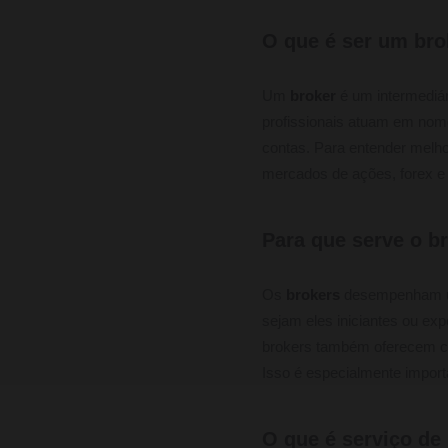
O que é ser um bro
Um
broker
é um intermediár
profissionais atuam em nom
contas. Para entender melho
mercados de ações, forex 
Para que serve o b
Os
brokers
desempenham um
sejam eles iniciantes ou e
brokers também oferecem co
Isso é especialmente impor
O que é serviço de