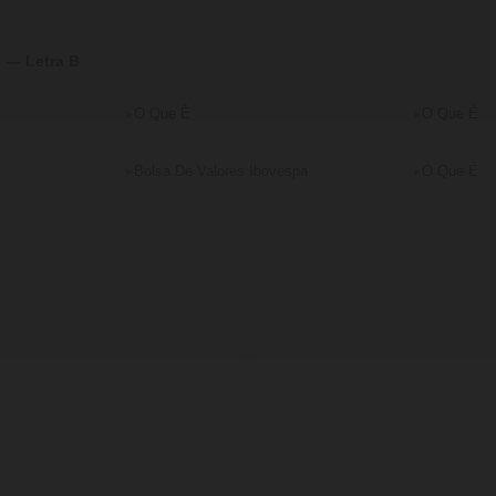
 — Letra B
O Que É
O Que É
Bolsa De Valores Ibovespa
O Que É