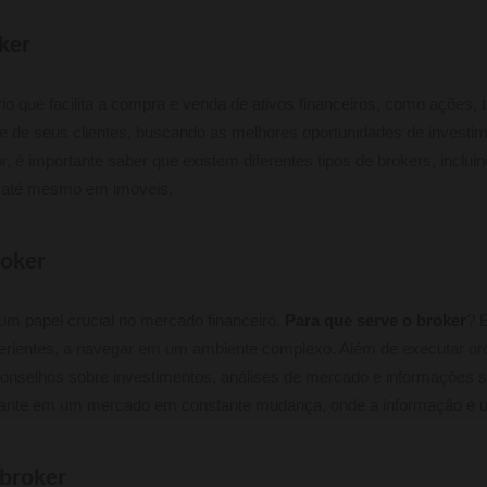
ker
io que facilita a compra e venda de ativos financeiros, como ações, 
e de seus clientes, buscando as melhores oportunidades de investi
r, é importante saber que existem diferentes tipos de brokers, inclu
e até mesmo em imóveis.
roker
 papel crucial no mercado financeiro.
Para que serve o broker
? 
xperientes, a navegar em um ambiente complexo. Além de executar o
nselhos sobre investimentos, análises de mercado e informações so
tante em um mercado em constante mudança, onde a informação é um
 broker