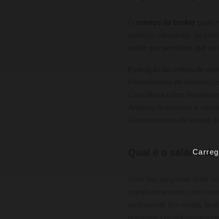
O
serviço de broker
pode v
serviços completos, incluin
online que permitem que os 
Execução de ordens de com
Fornecimento de informaçõ
Consultoria sobre investime
Análises financeiras e relató
Gerenciamento de contas de
Qual é o salário d
Carreg
Uma das perguntas mais co
significativamente com base 
profissional. Em média, br
aumentar consideravelmente 