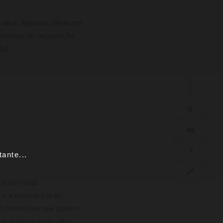
e atua. Algumas oferecem
taformas de negociação
uir:
SHARE
𝕏
📲
📌
ante...
🔗
 pode variar
 e a experiência do
até comissões que podem
 salários muito altos,