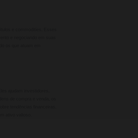
títulos e commodities. Esses
mento e negociando em suas
indo os que atuam em
Eles ajudam investidores,
rdens de compra e venda, os
bre tendências financeiras.
 ativo valioso.