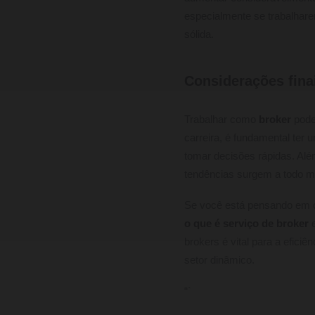
especialmente se trabalhare
sólida.
Considerações finai
Trabalhar como
broker
pode 
carreira, é fundamental ter
tomar decisões rápidas. Alé
tendências surgem a todo 
Se você está pensando em c
o que é serviço de broker
brokers é vital para a efic
setor dinâmico.
“`