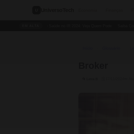
UniversoTech
U
Economia
Finanças
F
Dedução de Saúde no IR 2024: Veja Quem Pode
Saiba Como 
EM ALTA
Início
Glossário
Le
›
›
Broker
🗓 17/11/2024
✏️ At
📂 Letra B