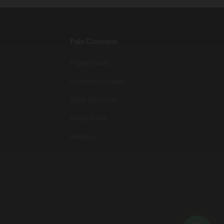
Fale Conosco
Pagina inicial
Entre para o nosso grupo do
WhatsApp!
Formulário contato
Preencha seus dados e falaremos agora!
Mapa Glossário
Seu nome
*
Renda Extra
E-mail
(opcional)
Webstory
Seu WhatsApp
*