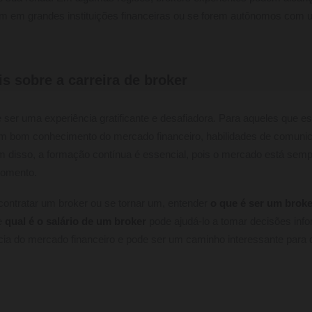
m em grandes instituições financeiras ou se forem autônomos com um
s sobre a carreira de broker
ser uma experiência gratificante e desafiadora. Para aqueles que e
 um bom conhecimento do mercado financeiro, habilidades de comuni
m disso, a formação contínua é essencial, pois o mercado está semp
momento.
ontratar um broker ou se tornar um, entender
o que é ser um broke
e
qual é o salário de um broker
pode ajudá-lo a tomar decisões inf
iência do mercado financeiro e pode ser um caminho interessante par