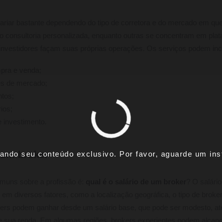
ariar bastante dependendo do tipo de corretora e do mercado em qu
do consultoria personalizada, enquanto outras se concentram em pla
investidores façam suas próprias operações. Os serviços podem incl
pra e venda;
es de mercado;
ntos;
rios;
 investimento.
e um broker
ando seu conteúdo exclusivo. Por favor, aguarde um inst
muns sobre a profissão é:
qual é o salário de um broker
? O salário
em diversos fatores, como a localização geográfica, o tipo de broker
okers podem ganhar desde um salário base, que pode ser modesto, 
sua renda. Em algumas regiões, brokers experientes podem alcançar