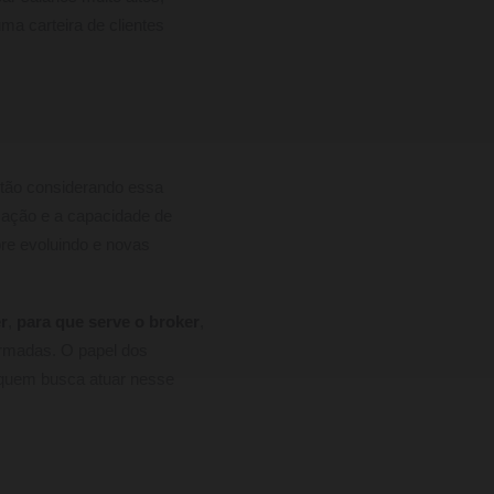
a carteira de clientes
stão considerando essa
cação e a capacidade de
re evoluindo e novas
r
,
para que serve o broker
,
ormadas. O papel dos
a quem busca atuar nesse