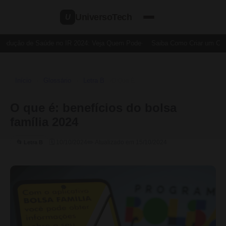
UniversoTech
U
Dedução de Saúde no IR 2024: Veja Quem Pode
Saiba Como Criar um Cartã
Início
Glossário
Letra B
›
›
›
O Que É
O que é: benefícios do bolsa
família 2024
🗓 10/10/2024
✏️ Atualizado em 15/10/2024
📂 Letra B