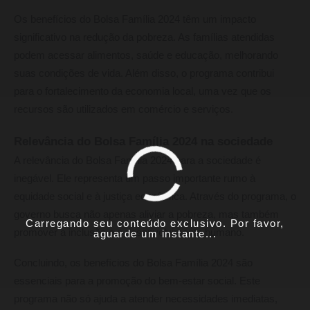
Os benefícios do Bolsa Família 2024 têm um impacto
significativo na redução da pobreza. As famílias atendidas
podem acessar alimentos, saúde e educação, melhorando
suas condições de vida. Além disso, o programa contribui
para o fortalecimento da economia local, uma vez que os
recursos são utilizados em comércio e serviços.
Relevância do Bolsa Família 2024 na sociedade
A relevância do Bolsa Família 2024 para a sociedade é
inegável. Ele representa um passo importante rumo à
equidade social e à justiça econômica. Através do programa, o
governo busca não apenas aliviar a pobreza, mas também
Carregando seu conteúdo exclusivo. Por favor,
promover a inclusão e o desenvolvimento humano.
aguarde um instante...
Concluindo, os benefícios do Bolsa Família 2024 são
essenciais para a promoção do bem-estar social. Este
programa não só ajuda a atender necessidades imediatas,