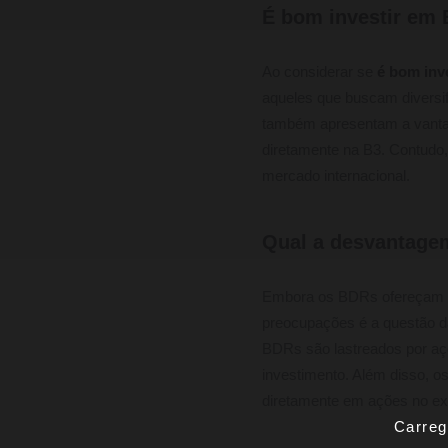
É bom investir em
Ao considerar se
é bom inv
aqueles que buscam diversi
também apresentam a vantag
diretamente na B3. Contudo, 
mercado internacional.
Qual a desvantage
Embora os BDRs ofereçam d
preocupações é a questão 
BDRs são lastreados por açõ
investimento. Além disso, o
diretamente em ações no ext
Carreg