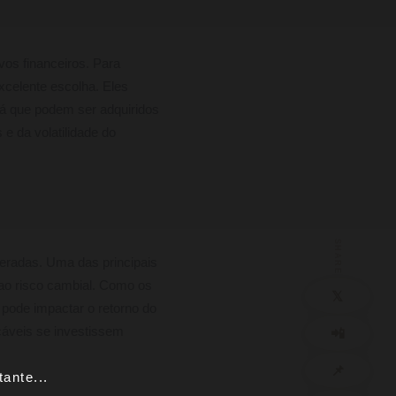
tivos financeiros. Para
celente escolha. Eles
á que podem ser adquiridos
 e da volatilidade do
SHARE
radas. Uma das principais
 ao risco cambial. Como os
𝕏
pode impactar o retorno do
📲
cáveis se investissem
📌
ante...