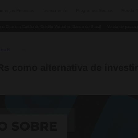
inanças Pessoais
Investimento
Programas Sociais
Renda E
riar um Cartão de Crédito Virtual no Banco do Brasil
Venda de passagens
tra B
›
O Que É
Rs como alternativa de invest