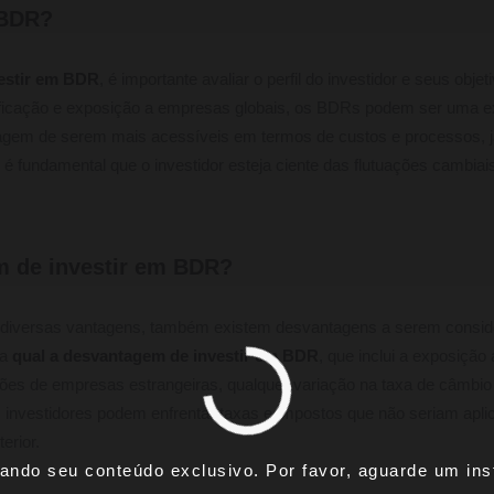
 BDR?
estir em BDR
, é importante avaliar o perfil do investidor e seus obje
ficação e exposição a empresas globais, os BDRs podem ser uma ex
em de serem mais acessíveis em termos de custos e processos, j
é fundamental que o investidor esteja ciente das flutuações cambiais
m de investir em BDR?
iversas vantagens, também existem desvantagens a serem conside
da
qual a desvantagem de investir em BDR
, que inclui a exposição
es de empresas estrangeiras, qualquer variação na taxa de câmbio 
s investidores podem enfrentar taxas e impostos que não seriam apli
erior.
ando seu conteúdo exclusivo. Por favor, aguarde um inst