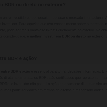
em BDR ou direto no exterior?
entre investidores que desejam acessar o mercado internacional. A
a investidor. Para aqueles que têm conhecimento sobre o mercado i
nto, pode ser mais vantajoso investir diretamente no exterior. No ent
or complexidade,
é melhor investir em BDR ou direto no exterior
p
ntre BDR e ação?
a entre BDR e ação
é essencial para tomar decisões informadas. En
o direta na empresa, os BDRs são certificados que representam ess
m BDRs, o investidor não possui a ação propriamente dita, mas sim u
lgumas particularidades em termos de direitos e responsabilidades, 