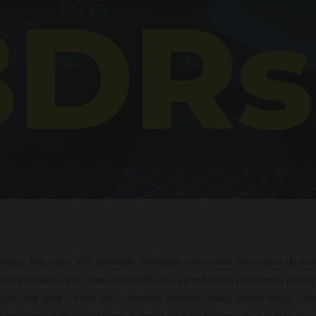
sitary Receipts, têm ganhado destaque como uma alternativa de inv
us portfólios. Por meio dos BDRs, os investidores brasileiros pode
recisar abrir contas em corretoras internacionais. Neste artigo, va