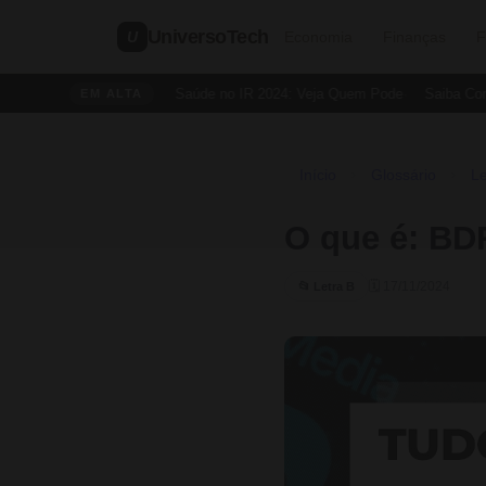
UniversoTech
U
Economia
Finanças
F
Dedução de Saúde no IR 2024: Veja Quem Pode
Saiba Como C
EM ALTA
Início
Glossário
Le
›
›
O que é: BD
🗓 17/11/2024
📂 Letra B