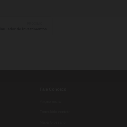
PRÓXIMO →
simulador de investimentos
Fale Conosco
Pagina inicial
Entre para o nosso grupo do
WhatsApp!
Formulário contato
Preencha seus dados e falaremos agora!
Mapa Glossário
Seu nome
*