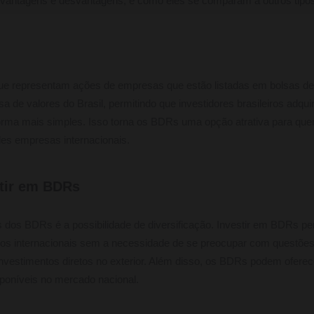
vantagens e desvantagens, e como eles se comparam a outros tipos
e representam ações de empresas que estão listadas em bolsas de v
a de valores do Brasil, permitindo que investidores brasileiros adqu
rma mais simples. Isso torna os BDRs uma opção atrativa para quem
es empresas internacionais.
stir em BDRs
s dos BDRs é a possibilidade de diversificação. Investir em BDRs pe
os internacionais sem a necessidade de se preocupar com questõe
investimentos diretos no exterior. Além disso, os BDRs podem oferec
poníveis no mercado nacional.