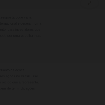
🔗
 resposta pode variar
nternacional e desejam uma
anto, para investidores que
ode ser uma escolha mais
quanto as ações
as ações no Brasil. Isso
m recibo que a representa.
além de ter implicações