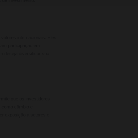
 de investimento.
alores internacionais. Eles
iram participação em
 deseja diversificar sua
rmite que os investidores
s como câmbio e
er exposição a setores e