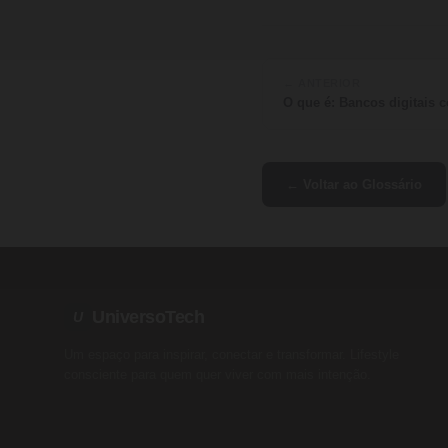
← ANTERIOR
O que é: Bancos digitais
← Voltar ao Glossário
UniversoTech
U
Um espaço para inspirar, conectar e transformar. Lifestyle
consciente para quem quer viver com mais intenção.