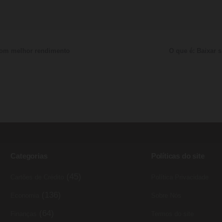
 com melhor rendimento
O que é: Baixar 
Categorias
Políticas do site
(45)
Cartões de Crédito
Política Privacidade
(136)
Economia
Sobre Nós
(64)
Finanças
Termos do site