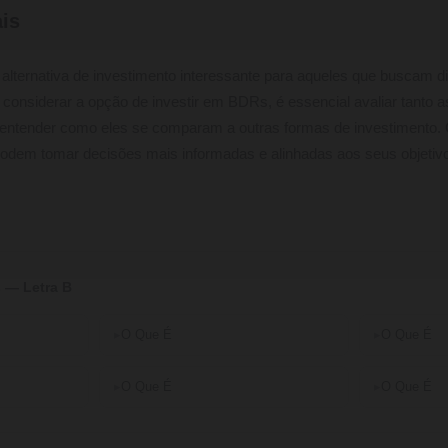
is
ternativa de investimento interessante para aqueles que buscam di
 considerar a opção de investir em BDRs, é essencial avaliar tanto 
entender como eles se comparam a outras formas de investimento.
podem tomar decisões mais informadas e alinhadas aos seus objetivo
 — Letra B
O Que É
O Que É
O Que É
O Que É