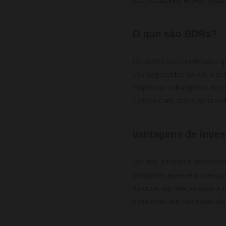
essenciais dos BDRs, suas 
O que são BDRs?
Os BDRs são certificados qu
são negociados na B3, a bols
empresas estrangeiras de fo
carteira com ações de grand
Vantagens de inve
Um dos principais benefício
brasileiros acessem mercad
burocracias relacionadas a 
empresas que não estão dis