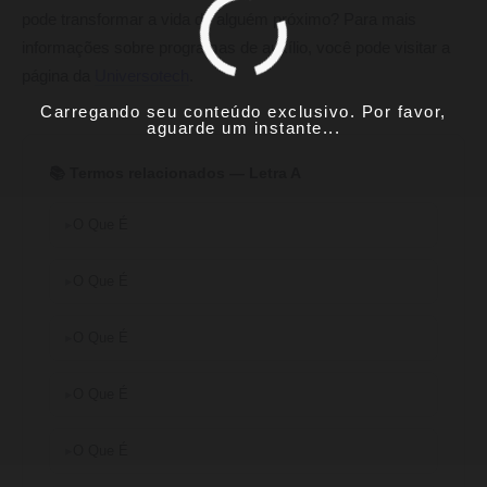
pode transformar a vida de alguém próximo? Para mais
informações sobre programas de auxílio, você pode visitar a
página da
Universotech
.
Carregando seu conteúdo exclusivo. Por favor,
aguarde um instante...
📚 Termos relacionados — Letra A
O Que É
O Que É
O Que É
O Que É
O Que É