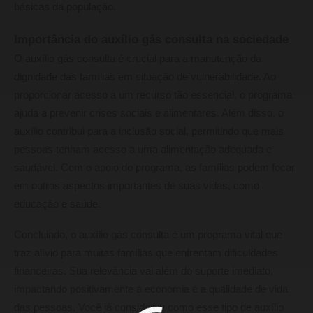
básicas da população.
Importância do auxílio gás consulta na sociedade
O auxílio gás consulta é crucial para a manutenção da
dignidade das famílias em situação de vulnerabilidade. Ao
proporcionar acesso a um recurso tão essencial, o programa
ajuda a prevenir crises sociais e alimentares. Além disso, o
auxílio contribui para a inclusão social, permitindo que mais
pessoas tenham acesso a uma alimentação adequada e
saudável. Com o apoio do programa, as famílias podem focar
em outros aspectos importantes de suas vidas, como
educação e saúde.
Concluindo, o auxílio gás consulta é um programa vital que
traz alívio para muitas famílias que enfrentam dificuldades
financeiras. Sua relevância vai além do suporte imediato,
impactando positivamente a economia e a qualidade de vida
das pessoas. Você já considerou como esse tipo de auxílio