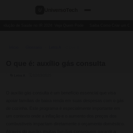
UniversoTech
U
Dedução de Saúde no IR 2024: Veja Quem Pode
Saiba Como Criar um Cart
Início
Glossário
Letra A
›
›
›
O Que É
O que é: auxílio gás consulta
🗓 02/03/2025
📂 Letra A
O auxílio gás consulta é um benefício essencial que visa
apoiar famílias de baixa renda em suas despesas com o gás
de cozinha. Este programa é especialmente importante em
um contexto onde a inflação e o aumento dos preços dos
combustíveis impactam diretamente o orçamento doméstico.
Através do auxílio, muitas famílias conseguem garantir a