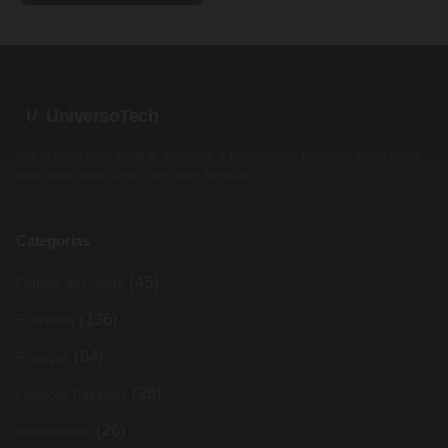
UniversoTech
U
Um espaço para inspirar, conectar e transformar. Lifestyle consciente
para quem quer viver com mais intenção.
Categorias
(45)
Cartões de Crédito
(136)
Economia
(64)
Finanças
(26)
Finanças Pessoais
(26)
Investimento