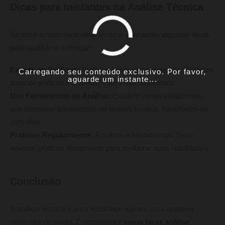
Dicas para Iniciantes na Análise Técnica
Se você é novo na análise técnica, aqui estão algumas dicas
para ajudá-lo a começar:
Estude os Gráficos:
Dedique tempo para observar diferentes
Carregando seu conteúdo exclusivo. Por favor,
aguarde um instante...
tipos de gráficos e entender como eles funcionam.
Use Ferramentas de Análise:
Existem várias plataformas
que oferecem ferramentas de análise técnica. Familiarize-se
com elas.
Pratique Regularmente:
A prática é fundamental. Tente
analisar gráficos diariamente para melhorar suas habilidades.
Conclusão
A análise técnica é uma habilidade valiosa para qualquer
investidor ou trader. Compreender
como fazer análise