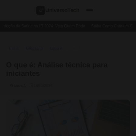
UniversoTech
U
Dedução de Saúde no IR 2024: Veja Quem Pode
Saiba Como Criar um Cartã
Início
Glossário
Letra A
›
›
›
O Que É
O que é: Análise técnica para
iniciantes
🗓 16/11/2024
📂 Letra A