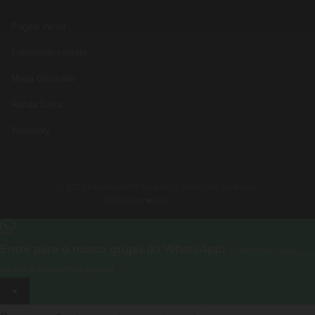
Pagina inicial
Formulário contato
Mapa Glossário
Renda Extra
Webstory
© 2026 Universotech Aura Blog. Feito com no Brasil.
Feito com ❤️ por
Rede Fast
Entre para o nosso grupo do WhatsApp!
Preencha seus
dados e falaremos agora!
×