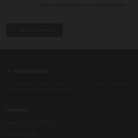
O que está acontecendo com o Ibovespa hoje
← Voltar ao Glossário
UniversoTech
U
Um espaço para inspirar, conectar e transformar. Lifestyle consciente
para quem quer viver com mais intenção.
Categorias
(45)
Cartões de Crédito
(136)
Economia