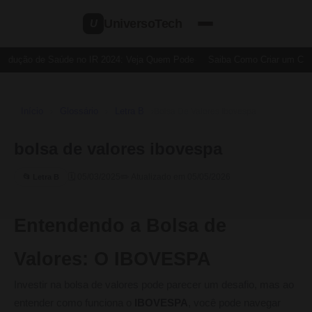
UniversoTech
U
edução de Saúde no IR 2024: Veja Quem Pode
Saiba Como Criar um Cartã
Início
Glossário
Letra B
›
›
›
Bolsa De Valores Ibovespa
bolsa de valores ibovespa
🗓 05/03/2025
✏️ Atualizado em 05/05/2026
📂 Letra B
Entendendo a Bolsa de
Valores: O IBOVESPA
Investir na bolsa de valores pode parecer um desafio, mas ao
entender como funciona o
IBOVESPA
, você pode navegar