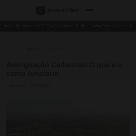
UniversoTech
U
Dedução de Saúde no IR 2024: Veja Quem Pode
Saiba Como Criar um Cartã
Início
Glossário
Letra A
›
›
›
Averiguação Cadastral
Averiguação Cadastral: O que é e
como funciona
🗓 09/05/2026
📂 Letra A