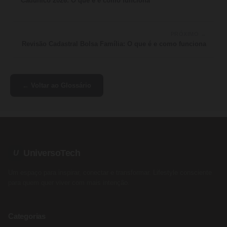
Cadúnico 2026: O que é e como funciona
PRÓXIMO →
Revisão Cadastral Bolsa Família: O que é e como funciona
← Voltar ao Glossário
UniversoTech
U
Um espaço para inspirar, conectar e transformar. Lifestyle consciente
para quem quer viver com mais intenção.
Categorias