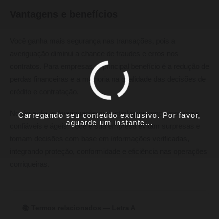
Vantagens e benefícios
Você ganha mais segurança nas transações, pois a
averiguação diminui a chance de fraudes e erros nos
contratos. Para empresas, o principal benefício é a redução de
perdas financeiras e a melhoria na qualidade das decisões de
crédito e contratação.
No dia a dia, a Averiguação cadastral torna processos mais
Carregando seu conteúdo exclusivo. Por favor,
aguarde um instante...
confiáveis e ágeis: você e sua empresa evitam surpresas e
tomam decisões com base em informações verificadas,
integrando proteção, conformidade e eficiência nas operações
corriqueiras.
📚 Termos relacionados — Letra A