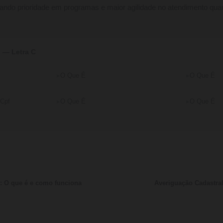
rando prioridade em programas e maior agilidade no atendimento qu
 — Letra C
O Que É
O Que É
 Cpf
O Que É
O Que É
: O que é e como funciona
Averiguação Cadastra