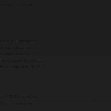
r renda e direcionar
or meio de plataformas
es são validadas e
os dados atualizados
os. Os gestores públicos ,
is de forma mais eficiente.
ica via CRAS ou sistema
SHARE
blicas com regras de