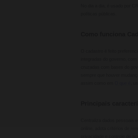
No dia a dia, é usado por CR
políticas públicas.
Como funciona Cad
O cadastro é feito preferen
integradas do governo, com
cruzadas com bases do gove
sempre que houver mudança d
assim como em
O que é
, u
Principais caracter
Centraliza dados pessoais e
online, adota critérios de r
privacidade e controle de ac