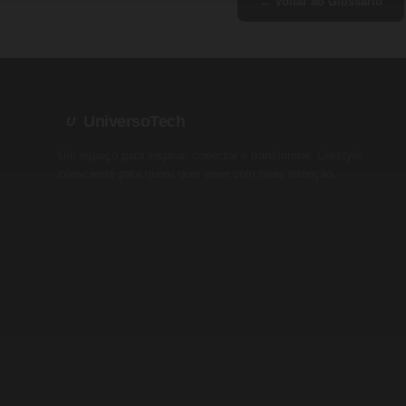
← Voltar ao Glossário
UniversoTech
U
Um espaço para inspirar, conectar e transformar. Lifestyle
consciente para quem quer viver com mais intenção.