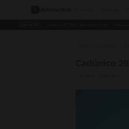
UniversoTech
U
Economia
Finanças
F
Dedução de Saúde no IR 2024: Veja Quem Pode
Saiba Como 
EM ALTA
Início
Glossário
Le
›
›
Cadúnico 20
🗓 09/05/2026
📂 Letra C