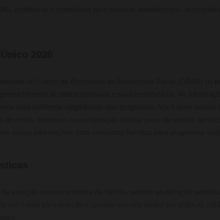
AS, prefeituras e ministérios para priorizar atendimentos, acompanha
Único 2026
cialmente no Centro de Referência de Assistência Social (CRAS) ou p
 preenchimento de dados pessoais e socioeconômicos. As informaçõ
rno para confirmar elegibilidade dos programas. Você deve manter 
e renda, endereço ou composição familiar para não perder benefíci
sam essas informações para selecionar famílias para programas socia
ísticas
 da situação socioeconômica da família, permite atualização periód
enda per capita para seleção e garante uso dos dados por políticas pú
esso.