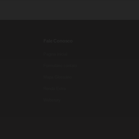
Fale Conosco
Pagina inicial
Entre para o nosso grupo do
WhatsApp!
Formulário contato
Preencha seus dados e falaremos agora!
Mapa Glossário
Seu nome
*
Renda Extra
E-mail
(opcional)
Webstory
Seu WhatsApp
*