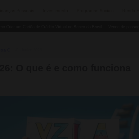
inanças Pessoais
Investimento
Programas Sociais
Renda E
Criar um Cartão de Crédito Virtual no Banco do Brasil
Venda de passagen
tra C
›
Cadúnico 2026
26: O que é e como funciona