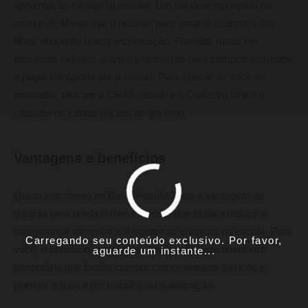
alimentação e material escolar. Um pai desempregado no
interior de Minas usa o recurso para garantir o almoço dos
filhos enquanto busca recolocação. Famílias rurais em
pequenas cidades usam o pagamento para comprar remédios
e pagar transporte até a escola. Para checar se você se
enquadra, procure o CRAS, atualize o Cadastro Único e
consulte os canais oficiais do governo.
Vantagens e benefícios
Quem tem direito ao Bolsa Família? tem a vantagem de
garantir uma renda mínima mensal que ajuda a reduzir a
insegurança alimentar e a manter as crianças na escola. Para
Carregando seu conteúdo exclusivo. Por favor,
você, o benefício representa uma estabilidade financeira
aguarde um instante...
temporária que facilita cumprir compromissos básicos e
planejar a busca por trabalho ou qualificação.