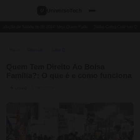
UniversoTech
U
Dedução de Saúde no IR 2024: Veja Quem Pode
Saiba Como Criar um Cart
Início
Glossário
Letra Q
›
›
›
Quem Tem Direito Ao Bolsa Família?
Quem Tem Direito Ao Bolsa
Família?: O que é e como funciona
🗓 09/05/2026
📂 Letra Q