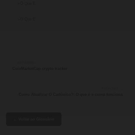
O Que É
O Que É
← ANTERIOR
CoinMarketCap crypto tracker
PRÓXIMO →
Como Atualizar O Cadúnico?: O que é e como funciona
← Voltar ao Glossário