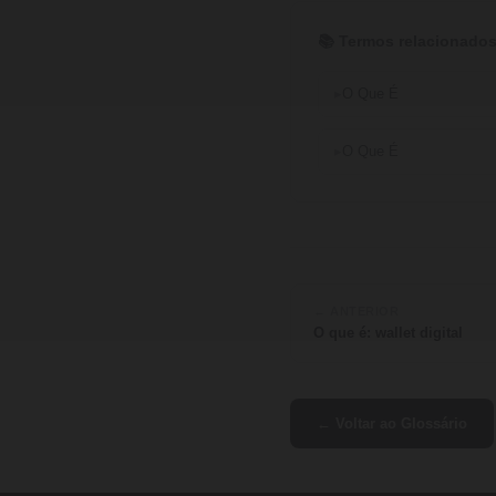
📚 Termos relacionado
O Que É
O Que É
← ANTERIOR
O que é: wallet digital
← Voltar ao Glossário