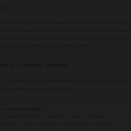
ng?
 uso de serviços bancários através da internet. Isso inclui a capacida
ontas e até mesmo solicitar empréstimos, tudo isso sem a necessidad
ciona uma conveniência sem precedentes, permitindo que os cliente
 lugar, desde que tenham uma conexão à internet.
essar o internet banking?
é um processo simples. Primeiramente, é necessário ter uma cont
o cliente deve seguir os passos abaixo:
.
o ao
internet banking
.
ue geralmente incluem um nome de usuário e uma senha.
adicionais, como verificação em duas etapas, se aplicável.