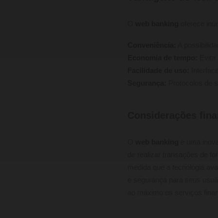
O
web banking
oferece inú
Conveniência:
A possibilid
Economia de tempo:
Evita
Facilidade de uso:
Interface
Segurança:
Protocolos de s
Considerações fina
O
web banking
é uma inova
de realizar transações de f
medida que a tecnologia av
e segurança para seus usuár
ao máximo os serviços finan