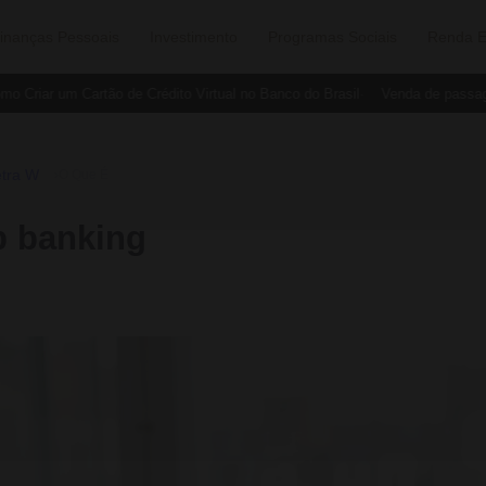
inanças Pessoais
Investimento
Programas Sociais
Renda E
Criar um Cartão de Crédito Virtual no Banco do Brasil
Venda de passagen
etra W
›
O Que É
b banking