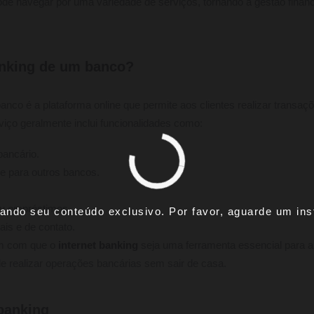
ode navegar por uma variedade de serviços, tornando a gestão financ
anking de um banco?
nco é a plataforma online que permite aos clientes realizar transa
viço geralmente inclui funcionalidades como:
bancário.
 e para outros bancos.
 ou empréstimos.
ando seu conteúdo exclusivo. Por favor, aguarde um inst
ais e de contato.
em com que o
internet banking
seja uma ferramenta essencial para a
e realizar operações bancárias sem sair de casa.
banking