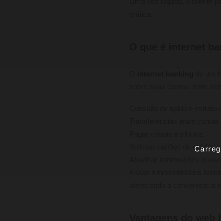
Uma vez logado, o cliente p
prática.
O que é internet b
O
internet banking
de um ba
sobre suas contas. Este ser
Consulta de saldo e extrato 
Transferências entre contas
Pagar contas e tributos.
Solicitar cartões de crédito
Carreg
Atualizar informações pesso
Essas funcionalidades faz
oferecendo a conveniência d
Vantagens do web 