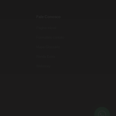
Fale Conosco
Pagina inicial
Entre para o nosso grupo do
WhatsApp!
Formulário contato
Preencha seus dados e falaremos agora!
Mapa Glossário
Seu nome
*
Renda Extra
E-mail
(opcional)
Webstory
Seu WhatsApp
*