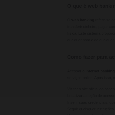
O que é web banki
O
web banking
refere-se ao
transferir dinheiro, pagar c
física. Este sistema propor
qualquer hora e de qualquer
Como fazer para ac
Acessar o
internet banking
serviços online. Após isso, 
Visitar o site oficial do banco
Localizar a seção de acess
Inserir suas credenciais, q
Seguir quaisquer instruções 