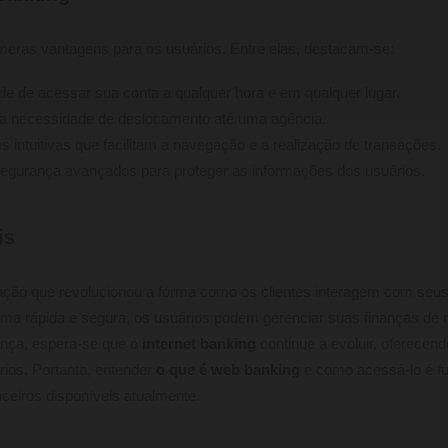
meras vantagens para os usuários. Entre elas, destacam-se:
ade de acessar sua conta a qualquer hora e em qualquer lugar.
 a necessidade de deslocamento até uma agência.
s intuitivas que facilitam a navegação e a realização de transações.
egurança avançados para proteger as informações dos usuários.
is
ção que revolucionou a forma como os clientes interagem com seu
orma rápida e segura, os usuários podem gerenciar suas finanças de m
ança, espera-se que o
internet banking
continue a evoluir, oferecen
ios. Portanto, entender
o que é web banking
e como acessá-lo é fu
ceiros disponíveis atualmente.