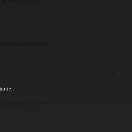
eira mais acessível e
ções e acessar informações
SHARE
𝕏
📲
📌
ante...
🔗
 gestão financeira moderna,