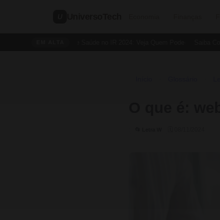
UniversoTech
U
Economia
Finanças
F
Dedução de Saúde no IR 2024: Veja Quem Pode
Saiba Como 
EM ALTA
Início
Glossário
L
›
›
O que é: we
🗓 08/11/2024
📂 Letra W