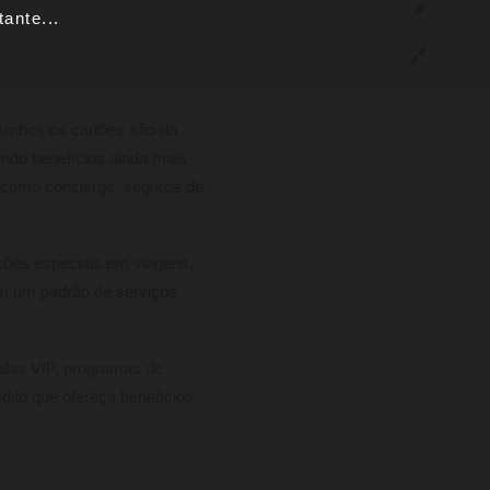
📌
ante...
🔗
 Ambos os cartões são da
endo benefícios ainda mais
como concierge, seguros de
ições especiais em viagens,
am um padrão de serviços
salas VIP, programas de
dito que ofereça benefícios