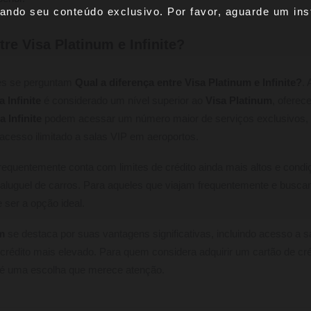
ando seu conteúdo exclusivo. Por favor, aguarde um inst
tre Visa Platinum e Infinite?
res se perguntam
Qual a diferença entre Visa Platinum e Infinite?
.
a Infinite
é considerado um nível superior ao
Visa Platinum
, oferec
a Infinite
podem acessar um número maior de serviços exclusivos, 
cesso ilimitado a salas VIP em aeroportos.
requentemente conta com limites de crédito ainda mais altos e cond
aluguel de carros. Para aqueles que viajam frequentemente e busc
 ser a opção ideal.
m
se destaca por suas vantagens significativas, incluindo acesso a 
rédito mais elevado. Para quem considera adquirir um cartão de cré
é uma escolha que merece atenção.