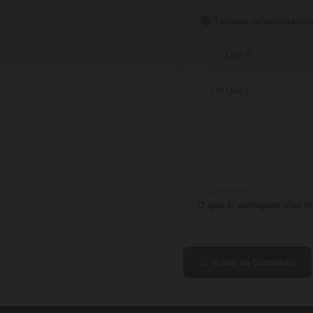
📚 Termos relacionados
O Que É
O Que É
← ANTERIOR
O que é: vantagens visa inf
← Voltar ao Glossário