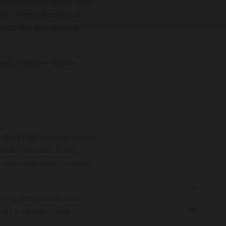
lmente é oferecido por meio
artão. Frequentemente, os
as reduzidas para acessos
uito, bebidas e lanches,
?
. A principal diferença reside
rédito mais altos e uma
SHARE
stão disponíveis no cartão
𝕏
 enquanto o cartão Visa
📲
rica e variada, o
Visa