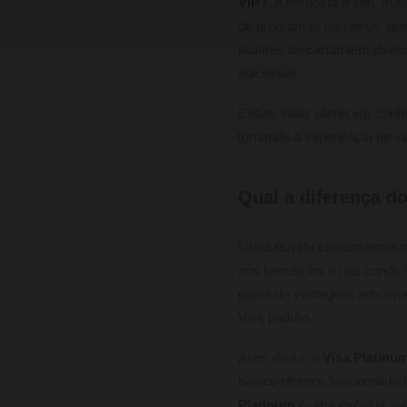
VIP?
. A resposta é sim, ma
de programas parceiros, que
titulares do cartão têm dire
adicionais.
Essas salas oferecem confor
tornando a experiência de v
Qual a diferença do
Outra dúvida comum entre 
nos benefícios e nas condiç
gama de vantagens adiciona
Visa padrão.
Além disso, o
Visa Platinu
básico oferece funcionalida
Platinum
é uma escolha sup