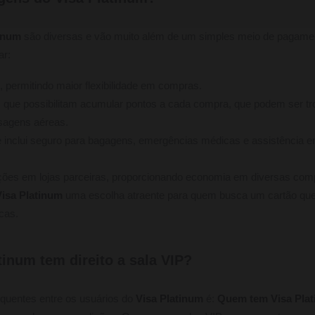
tinum
são diversas e vão muito além de um simples meio de pagament
ar:
s, permitindo maior flexibilidade em compras.
ue possibilitam acumular pontos a cada compra, que podem ser tr
sagens aéreas.
e inclui seguro para bagagens, emergências médicas e assistência 
ções em lojas parceiras, proporcionando economia em diversas com
Visa Platinum
uma escolha atraente para quem busca um cartão que
cas.
inum tem direito a sala VIP?
quentes entre os usuários do
Visa Platinum
é:
Quem tem Visa Plati