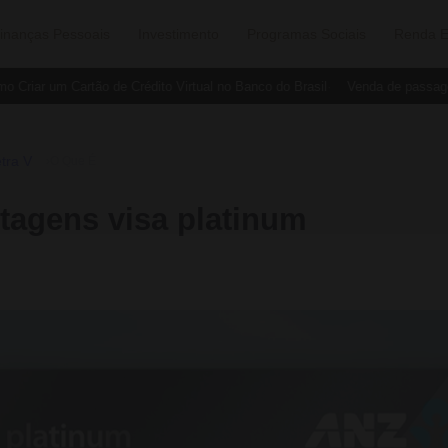
inanças Pessoais
Investimento
Programas Sociais
Renda E
riar um Cartão de Crédito Virtual no Banco do Brasil
Venda de passagen
tra V
›
O Que É
tagens visa platinum