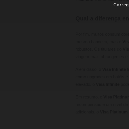
Carreg
Qual a diferença en
Por fim, muitos consumido
mesma bandeira, mas o
Vis
robustos. Os titulares do
Vis
viagem mais abrangentes e a
Além disso, o
Visa Infinite
f
como upgrades em hotéis e 
elevado, o
Visa Infinite
pode
Em resumo, o
Visa Platinu
recompensas e um nível de c
adicionais, o
Visa Platinum