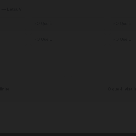
 — Letra V
O Que É
O Que É
O Que É
O Que É
inite
O que é: visa i