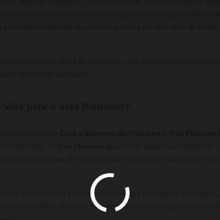
s com algumas condições. O acesso a salas VIP em aeroportos gera
 podem variar de acordo com a instituição financeira que emitiu o c
ito a um número limitado de acessos gratuitos por ano, além de tarif
to e tranquilidade antes do embarque, com serviços como Wi-Fi grat
iagem ainda mais agradável.
 Visa para o Visa Platinum?
os consumidores é
Qual a diferença do Visa para o Visa Platinum
ões oferecidas. O
Visa Platinum
geralmente proporciona limites de c
is, como programas de recompensas e seguros de viagem, que não e
m
pode incluir acesso a eventos exclusivos e promoções em viagens,
des mais limitadas. Portanto, para quem busca uma experiência mais 
erior.