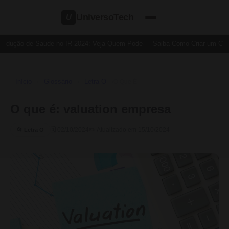
UniversoTech
U
edução de Saúde no IR 2024: Veja Quem Pode
Saiba Como Criar um Cartã
Início
Glossário
Letra O
›
›
›
O Que É
O que é: valuation empresa
🗓 02/10/2024
✏️ Atualizado em 15/10/2024
📂 Letra O