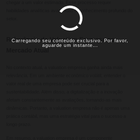
chegar a um valor estimado. Esse processo requer
habilidades analíticas avançadas e conhecimento profundo do
setor.
Relevância da Valuation Empresa no
Carregando seu conteúdo exclusivo. Por favor,
aguarde um instante...
Mercado Atual
No contexto atual, a valuation empresa ganha ainda mais
relevância. Em um ambiente econômico volátil, entender o
valor real de uma empresa pode ser crucial para a
sustentabilidade. Além disso, a digitalização e a inovação
afetam constantemente as avaliações, tornando-as mais
dinâmicas. Portanto, a valuation empresa não é apenas uma
prática contábil, mas uma estratégia vital para o sucesso a
longo prazo.
Em resumo, a valuation empresa é um componente