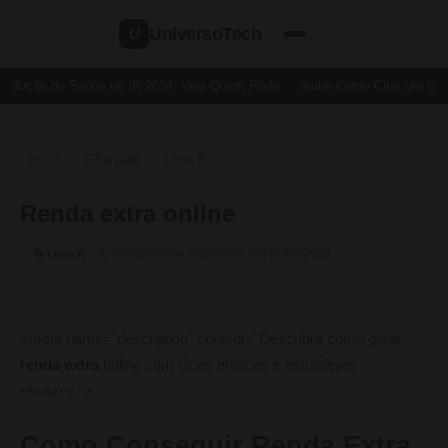
UniversoTech
U
edução de Saúde no IR 2024: Veja Quem Pode
Saiba Como Criar um Cartã
Início
Glossário
Letra R
›
›
›
Renda Extra Online
Renda extra online
🗓 05/03/2025
✏️ Atualizado em 05/05/2026
📂 Letra R
<meta name="description" content="Descubra como gerar
renda extra
online com dicas práticas e estratégias
eficazes.”>
Como Conseguir Renda Extra