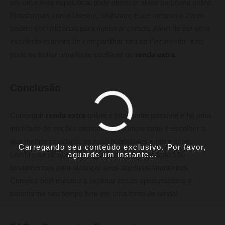
em uma área específica, pode oferecer aulas ou tutoria online.
Plataformas como Udemy, Skillshare e até mesmo o Zoom
podem ser utilizadas para ministrar cursos. Além de ser uma
excelente maneira de compartilhar seu conhecimento, isso
pode se tornar uma fonte confiável de
renda extra
.
Conclusão
Conseguir
renda extra
online é totalmente possível e há uma
infinidade de opções disponíveis. O importante é escolher a
que melhor se adapta às suas habilidades e interesses.
Carregando seu conteúdo exclusivo. Por favor,
aguarde um instante...
Lembre-se de que a perseverança e a dedicação são
fundamentais para alcançar seus objetivos financeiros.
Comece hoje mesmo a explorar essas oportunidades e
transforme seu tempo livre em uma fonte de renda!