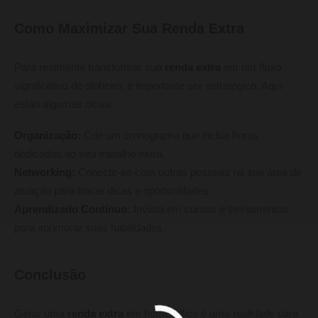
Como Maximizar Sua Renda Extra
Para realmente transformar sua
renda extra
em um fluxo
significativo de dinheiro, é importante ser estratégico. Aqui
estão algumas dicas:
Organização:
Crie um cronograma que inclua horas
dedicadas ao seu trabalho extra.
Networking:
Conecte-se com outras pessoas na sua área de
atuação para trocar dicas e oportunidades.
Aprendizado Contínuo:
Invista em cursos e treinamentos
para aprimorar suas habilidades.
Conclusão
Gerar uma
renda extra
em home office é uma realidade para