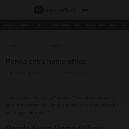
UniversoTech
U
edução de Saúde no IR 2024: Veja Quem Pode
Saiba Como Criar um Cartã
Início
Glossário
Letra R
›
›
›
Renda Extra Home Office
Renda extra home office
🗓 05/03/2025
✏️ Atualizado em 05/05/2026
📂 Letra R
<meta name="description" content="Descubra como gerar
uma
renda extra
trabalhando em casa com dicas práticas e
estratégias eficientes.”>
Renda Extra Home Office: