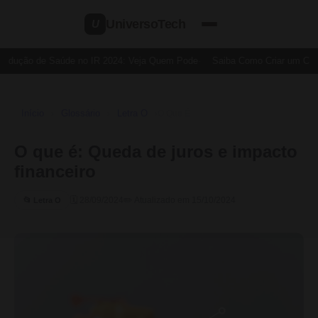
UniversoTech
U
edução de Saúde no IR 2024: Veja Quem Pode
Saiba Como Criar um Cartã
Início
Glossário
Letra O
›
›
›
O Que É
O que é: Queda de juros e impacto
financeiro
🗓 28/09/2024
✏️ Atualizado em 15/10/2024
📂 Letra O