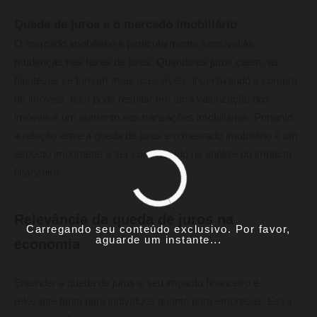
Queda de juros e o mercado imobiliário
O mercado imobiliário é particularmente sensível às
mudanças nas taxas de juros. Quando os juros caem, as
hipotecas se tornam mais acessíveis, incentivando a compra
de imóveis. Isso pode resultar em uma valorização dos
imóveis e um aumento nas transações imobiliárias. Portanto,
a relação entre a queda de juros e o mercado imobiliário é um
aspecto importante a ser considerado na análise do impacto
financeiro.
Relevância da queda de juros na
Carregando seu conteúdo exclusivo. Por favor,
aguarde um instante...
economia
Entender a queda de juros e seu impacto financeiro é
relevante tanto para indivíduos quanto para empresas. Essa