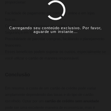
proporcionar:
Facilidade de pagamento em compras online e em lojas
físicas.
Construção de um histórico de crédito positivo.
Carregando seu conteúdo exclusivo. Por favor,
aguarde um instante...
Segurança em transações financeiras.
Possibilidade de parcelar compras, facilitando o planejamento
financeiro.
Esses benefícios podem superar os custos, especialmente se
você utilizar o cartão de maneira responsável.
Conclusão
Em resumo, o custo de um cartão de crédito pode variar
amplamente dependendo das taxas e do tipo de cartão
escolhido. Optar por um
cartão de crédito sem anuidade
pode ser uma excelente maneira de economizar, mas é