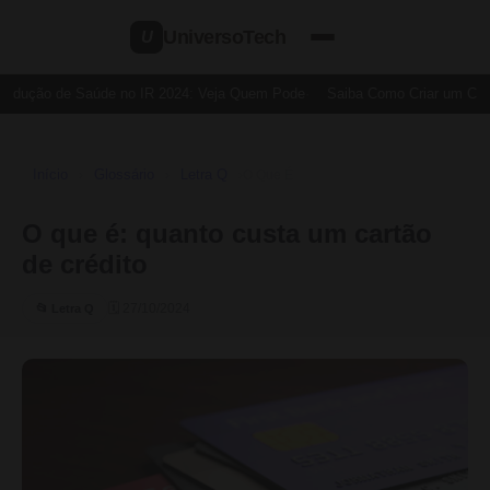
UniversoTech
U
edução de Saúde no IR 2024: Veja Quem Pode
Saiba Como Criar um Cartã
Início
Glossário
Letra Q
›
›
›
O Que É
O que é: quanto custa um cartão
de crédito
🗓 27/10/2024
📂 Letra Q