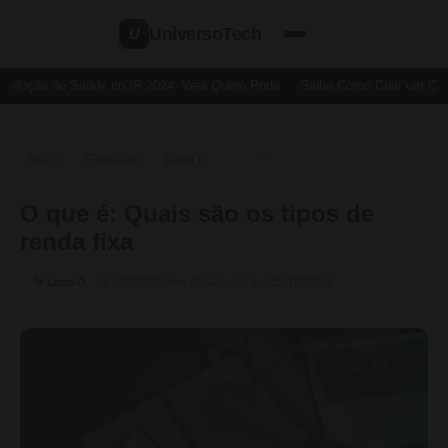
UniversoTech
U
Dedução de Saúde no IR 2024: Veja Quem Pode
Saiba Como Criar um Cartã
Início
Glossário
Letra O
›
›
›
O Que É
O que é: Quais são os tipos de
renda fixa
🗓 28/09/2024
✏️ Atualizado em 15/10/2024
📂 Letra O