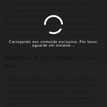
Os Certificados de Depósito Bancário (CDBs) são outra
opção popular entre os tipos de renda fixa. Esses títulos são
emitidos por instituições financeiras e oferecem uma
rentabilidade atrelada ao CDI, que é a taxa média de juros
praticada entre os bancos. Os CDBs podem ser prefixados ou
pós-fixados, atendendo assim a diferentes estratégias de
Carregando seu conteúdo exclusivo. Por favor,
investimento e expectativas de mercado.
aguarde um instante...
Importância da diversificação em renda
fixa
Diversificar investimentos em renda fixa é uma estratégia
importante para minimizar riscos e otimizar retornos. Ao incluir
diferentes tipos de renda fixa na carteira, como títulos
públicos, debêntures e CDBs, o investidor pode equilibrar o
potencial de retorno e a segurança. Isso se torna ainda mais