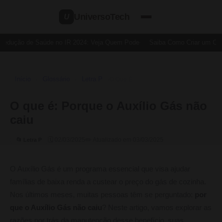
UniversoTech
U
Dedução de Saúde no IR 2024: Veja Quem Pode
Saiba Como Criar um Cart
Início
Glossário
Letra P
›
›
›
O Que É
O que é: Porque o Auxílio Gás não
caiu
🗓 02/03/2025
✏️ Atualizado em 03/03/2025
📂 Letra P
O Auxílio Gás é um programa essencial que visa ajudar
famílias de baixa renda a custear o preço do gás de cozinha.
Nos últimos meses, muitas pessoas têm se perguntado:
por
que o Auxílio Gás não caiu
? Neste artigo, vamos explorar as
razões por trás da manutenção desse benefício, suas