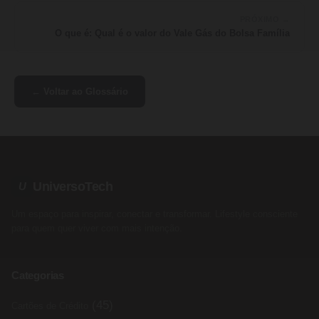
PRÓXIMO →
O que é: Qual é o valor do Vale Gás do Bolsa Família
← Voltar ao Glossário
UniversoTech
U
Um espaço para inspirar, conectar e transformar. Lifestyle consciente
para quem quer viver com mais intenção.
Categorias
(45)
Cartões de Crédito