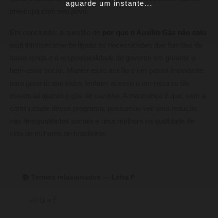
aguarde um instante...
preocupa com seu povo.
Em conclusão, a questão de
por que o Auxílio Gás não caiu
está intrinsecamente ligada às necessidades das famílias de
baixa renda e à responsabilidade do governo em garantir o
bem-estar social. Manter esse auxílio é um passo importante
para garantir que todos tenham acesso a um recurso tão
essencial quanto o gás de cozinha. A esperança é que, com a
continuidade desse programa, possamos ver uma redução
nas desigualdades sociais e uma melhora na qualidade de
vida de milhares de brasileiros.
📚 Termos relacionados — Letra P
O Que É