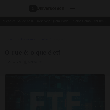
UniversoTech
U
edução de Saúde no IR 2024: Veja Quem Pode
Saiba Como Criar um Cartã
Início
Glossário
Letra O
›
›
›
O Que É
O que é: o que é etf
🗓 24/12/2024
📂 Letra O