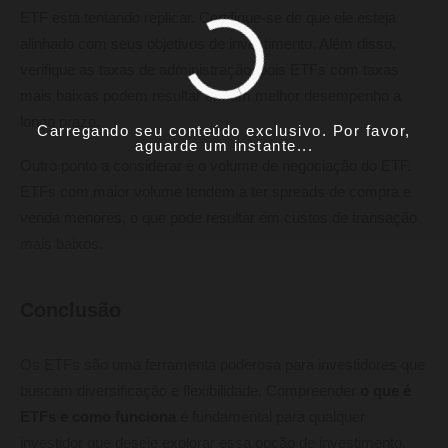
ETF está tentando replicar. Certifique-se de que ele esteja
alinhado com seus objetivos de investimento. Além disso,
verifique as taxas de administração, pois ETFs com taxas
mais baixas podem resultar em um melhor desempenho a
longo prazo.
Carregando seu conteúdo exclusivo. Por favor,
aguarde um instante...
Outro ponto a considerar é o volume de negociação do ETF.
ETFs com maior volume tendem a ter spreads de compra e
venda menores, o que pode resultar em custos de transação
mais baixos.
Conclusão
Os ETFs são uma ferramenta poderosa para investidores que
buscam diversificação e flexibilidade. Compreender
o que é
ETFs e como funciona
é fundamental para qualquer
investidor que deseje explorar essa opção de investimento.