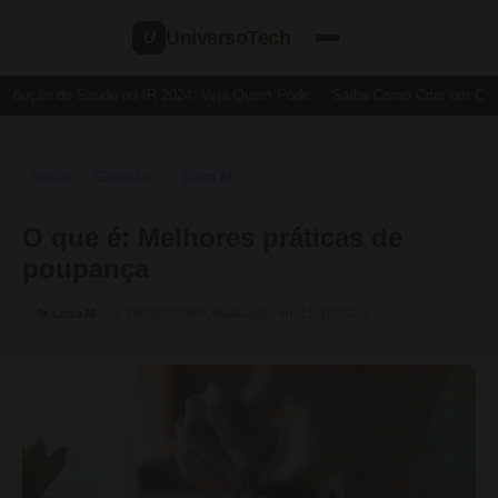
UniversoTech
U
edução de Saúde no IR 2024: Veja Quem Pode
Saiba Como Criar um Cartã
Início
Glossário
Letra M
›
›
›
O Que É
O que é: Melhores práticas de
poupança
🗓 28/09/2024
✏️ Atualizado em 15/10/2024
📂 Letra M