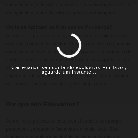
conta poupança, facilita o processo. Essa abordagem reduz a
tentação de gastar o dinheiro que poderia ser poupado.
Onde se Aplicam as Práticas de Poupança?
As melhores práticas de poupança podem ser aplicadas em
diversos contextos financeiros. Desde a gestão do orçamento
doméstico até investimentos de longo prazo, a economia pode
ser feita em diferentes áreas. Além disso, essas práticas são
Carregando seu conteúdo exclusivo. Por favor,
úteis tanto em situações cotidianas, como compras de
aguarde um instante...
supermercado, quanto em decisões maiores, como aquisição
de imóveis. Portanto, sua aplicação é ampla e versátil.
Por que são Relevantes?
As melhores práticas de poupança são relevantes porque
promovem a segurança financeira e a estabilidade. Elas
ajudam a construir um patrimônio ao longo do tempo e a