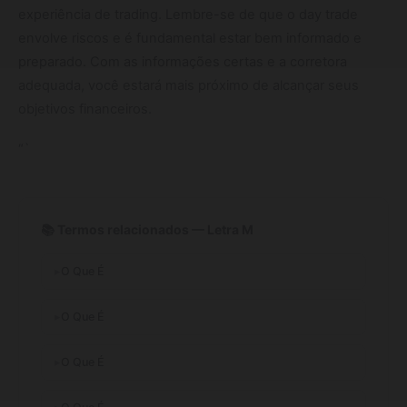
experiência de trading. Lembre-se de que o day trade
envolve riscos e é fundamental estar bem informado e
preparado. Com as informações certas e a corretora
adequada, você estará mais próximo de alcançar seus
objetivos financeiros.
“`
📚 Termos relacionados — Letra M
O Que É
O Que É
O Que É