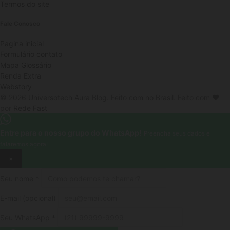
Termos do site
Fale Conosco
Pagina inicial
Formulário contato
Mapa Glossário
Renda Extra
Webstory
© 2026 Universotech Aura Blog. Feito com no Brasil.
Feito com ❤️
por
Rede Fast
Entre para o nosso grupo do WhatsApp!
Preencha seus dados e
falaremos agora!
×
Seu nome
*
E-mail
(opcional)
Seu WhatsApp
*