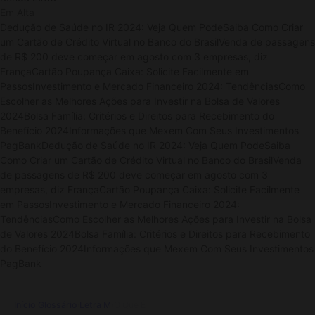
Em Alta
Dedução de Saúde no IR 2024: Veja Quem Pode
Saiba Como Criar
um Cartão de Crédito Virtual no Banco do Brasil
Venda de passagens
de R$ 200 deve começar em agosto com 3 empresas, diz
França
Cartão Poupança Caixa: Solicite Facilmente em
Passos
Investimento e Mercado Financeiro 2024: Tendências
Como
Escolher as Melhores Ações para Investir na Bolsa de Valores
2024
Bolsa Família: Critérios e Direitos para Recebimento do
Benefício 2024
Informações que Mexem Com Seus Investimentos
PagBank
Dedução de Saúde no IR 2024: Veja Quem Pode
Saiba
Como Criar um Cartão de Crédito Virtual no Banco do Brasil
Venda
de passagens de R$ 200 deve começar em agosto com 3
empresas, diz França
Cartão Poupança Caixa: Solicite Facilmente
em Passos
Investimento e Mercado Financeiro 2024:
Tendências
Como Escolher as Melhores Ações para Investir na Bolsa
de Valores 2024
Bolsa Família: Critérios e Direitos para Recebimento
do Benefício 2024
Informações que Mexem Com Seus Investimentos
PagBank
Início
›
Glossário
›
Letra M
›
O Que É