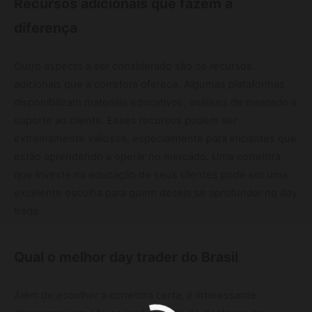
Recursos adicionais que fazem a
diferença
Outro aspecto a ser considerado são os recursos
adicionais que a corretora oferece. Algumas plataformas
disponibilizam materiais educativos, análises de mercado e
suporte ao cliente. Esses recursos podem ser
extremamente valiosos, especialmente para iniciantes que
estão aprendendo a operar no mercado. Uma corretora
que investe na educação de seus clientes pode ser uma
excelente escolha para quem deseja se aprofundar no day
trade.
Qual o melhor day trader do Brasil
Além de escolher a corretora certa, é interessante