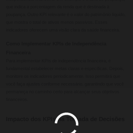
que indica a porcentagem da renda que é destinada à
poupança. Outro KPI relevante é o valor do patrimônio líquido,
que mostra o total de ativos menos passivos. Esses
indicadores oferecem uma visão clara da saúde financeira.
Como Implementar KPIs de Independência
Financeira
Para implementar KPIs de independência financeira, é
fundamental estabelecer metas claras e específicas. Depois,
monitore os indicadores periodicamente. Isso permitirá que
você faça ajustes conforme necessário, garantindo que você
permaneça no caminho certo para alcançar seus objetivos
financeiros.
Impacto dos KPIs na Tomada de Decisões