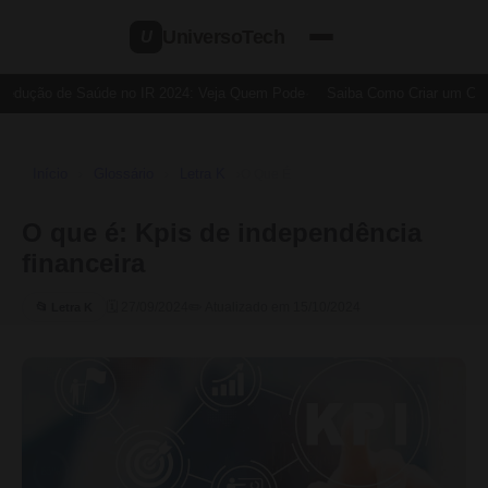
UniversoTech
U
Dedução de Saúde no IR 2024: Veja Quem Pode
Saiba Como Criar um Cartã
Início
Glossário
Letra K
›
›
›
O Que É
O que é: Kpis de independência
financeira
🗓 27/09/2024
✏️ Atualizado em 15/10/2024
📂 Letra K