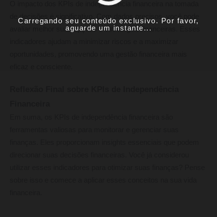
O impacto dos KPIs de independência financeira na tomada
de decisões é significativo. Com dados precisos, você pode
Carregando seu conteúdo exclusivo. Por favor,
aguarde um instante...
avaliar melhor suas opções e estratégias financeiras. Esses
indicadores ajudam a minimizar riscos e a maximizar
oportunidades, promovendo uma gestão financeira mais
eficaz e consciente.
Reflexão Final sobre KPIs de Independência
Financeira
Em suma, os KPIs de independência financeira são
ferramentas valiosas para monitorar e gerenciar suas
finanças. Eles proporcionam insights essenciais que podem
direcionar suas decisões financeiras. Você já considerou
utilizar esses indicadores para otimizar suas finanças? Pense
sobre isso e comece a aplicar esses conceitos na sua vida
financeira.