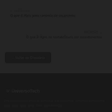
← ANTERIOR
O que é: Kpis para controle de orçamento
PRÓXIMO →
O que é: Kpis de rentabilidade em investimentos
← Voltar ao Glossário
UniversoTech
U
Um espaço para inspirar, conectar e transformar. Lifestyle consciente
para quem quer viver com mais intenção.