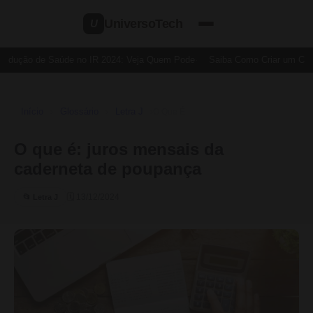
UniversoTech
U
edução de Saúde no IR 2024: Veja Quem Pode
Saiba Como Criar um Cartã
Início
Glossário
Letra J
›
›
›
O Que É
O que é: juros mensais da
caderneta de poupança
🗓 13/12/2024
📂 Letra J