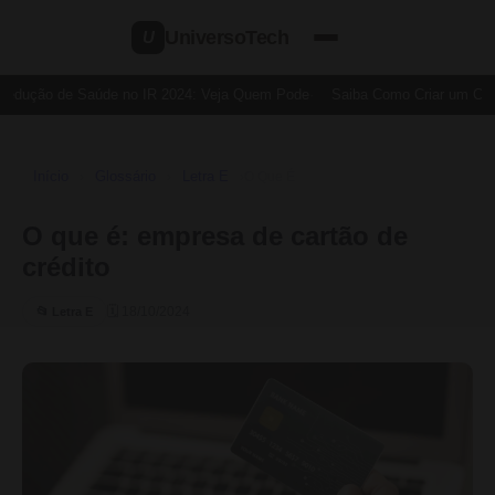
UniversoTech
U
Dedução de Saúde no IR 2024: Veja Quem Pode
Saiba Como Criar um Cartã
Início
Glossário
Letra E
›
›
›
O Que É
O que é: empresa de cartão de
crédito
🗓 18/10/2024
📂 Letra E