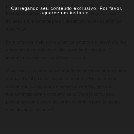
possibilitando que pessoas com acesso limitado a serviços
Carregando seu conteúdo exclusivo. Por favor,
aguarde um instante...
bancários possam participar do sistema financeiro. Essa
inclusão é fundamental para o desenvolvimento econômico
sustentável.
Para entender mais sobre o funcionamento e a relevância das
empresas de cartão de crédito, você pode explorar
informações adicionais no
UniversoTech
.
Concluindo, as empresas de cartão de crédito desempenham
um papel vital na vida financeira moderna. Elas oferecem
conveniência, segurança e acesso ao crédito, que são
fundamentais para o consumo atual. Você já parou para
pensar em como o uso do cartão de crédito pode impactar
suas finanças pessoais?