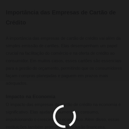
Importância das Empresas de Cartão de
Crédito
A importância das empresas de cartão de crédito vai além da
simples emissão de cartões. Elas desempenham um papel
crucial na facilitação do comércio e na oferta de crédito ao
consumidor. Em muitos casos, esses cartões são essenciais
para a gestão do orçamento, permitindo que os consumidores
façam compras planejadas e paguem em prazos mais
adequados.
Impacto na Economia
O impacto das empresas de cartão de crédito na economia é
significativo. Elas ajudam a aumentar o consumo,
impulsionando o crescimento econômico. Além disso, essas
instituições também promovem a inclusão financeira,