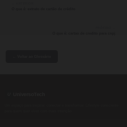
← ANTERIOR
O que é: extrato de cartão de crédito
PRÓXIMO →
O que é: cartao de credito para cnpj
← Voltar ao Glossário
UniversoTech
U
Um espaço para inspirar, conectar e transformar. Lifestyle consciente
para quem quer viver com mais intenção.