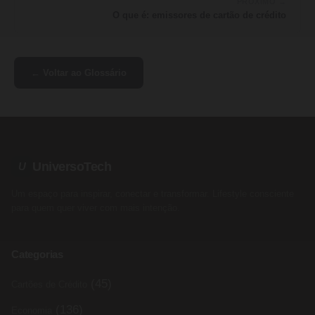
PRÓXIMO →
O que é: emissores de cartão de crédito
← Voltar ao Glossário
UniversoTech
U
Um espaço para inspirar, conectar e transformar. Lifestyle consciente
para quem quer viver com mais intenção.
Categorias
(45)
Cartões de Crédito
(136)
Economia