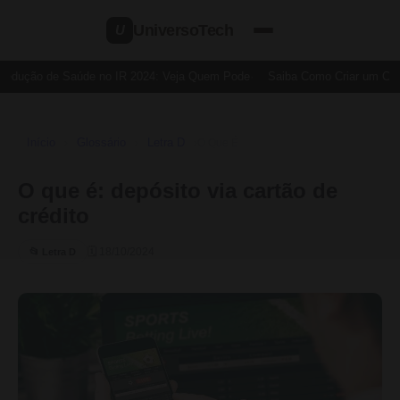
UniversoTech
U
Dedução de Saúde no IR 2024: Veja Quem Pode
Saiba Como Criar um Cartã
Início
Glossário
Letra D
›
›
›
O Que É
O que é: depósito via cartão de
crédito
🗓 18/10/2024
📂 Letra D