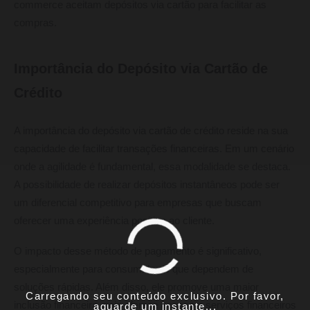
commerce aceitam depósitos via cartão para facilitar as
compras.
Importância do Depósito via Cartão de
Crédito
A importância do depósito via cartão de crédito reside na sua
capacidade de facilitar transações financeiras. Em um cenário
onde a agilidade é fundamental, essa modalidade se destaca.
A possibilidade de realizar depósitos instantâneos pode ser
um diferencial competitivo para empresas que buscam
oferecer uma experiência positiva ao cliente.
O impacto desse método de pagamento é significativo,
especialmente para consumidores que dependem de
soluções rápidas. Além disso, ele promove uma maior
Carregando seu conteúdo exclusivo. Por favor,
inclusão financeira, pois oferece acesso a serviços financeiros
aguarde um instante...