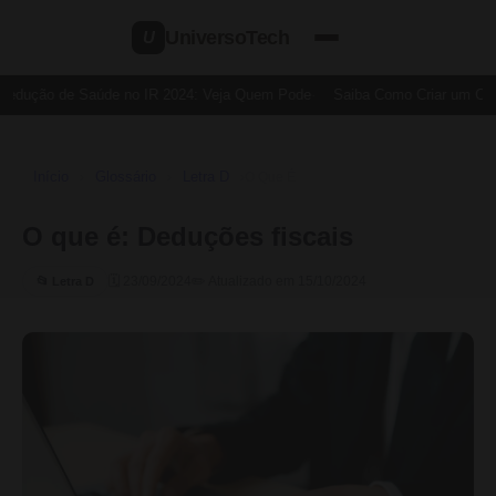
UniversoTech
U
Dedução de Saúde no IR 2024: Veja Quem Pode
Saiba Como Criar um Cart
Início
Glossário
Letra D
›
›
›
O Que É
O que é: Deduções fiscais
🗓 23/09/2024
✏️ Atualizado em 15/10/2024
📂 Letra D