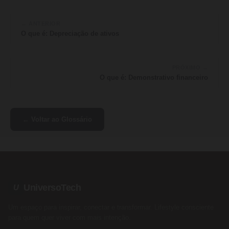
← ANTERIOR
O que é: Depreciação de ativos
PRÓXIMO →
O que é: Demonstrativo financeiro
← Voltar ao Glossário
UniversoTech
U
Um espaço para inspirar, conectar e transformar. Lifestyle consciente
para quem quer viver com mais intenção.