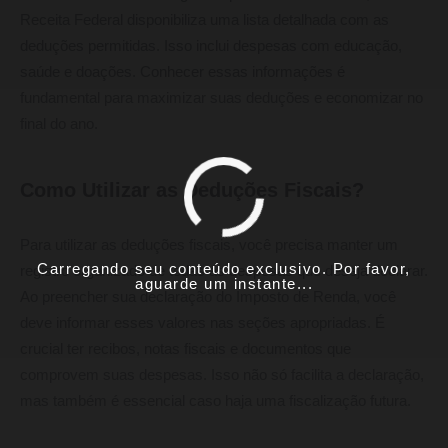
Receita Federal disponibiliza uma lista detalhada com as
deduções permitidas. Isso inclui despesas com educação,
saúde e doações. Conhecer essas informações é
fundamental para maximizar suas deduções e economizar no
final do ano.
Como Utilizar as Deduções Fiscais?
Para utilizar as deduções fiscais, você precisa manter um
Carregando seu conteúdo exclusivo. Por favor,
registro organizado de todas as despesas que deseja declarar.
aguarde um instante...
Ao preencher sua declaração do Imposto de Renda, você
deve informar esses valores nas seções apropriadas. É
crucial ter recibos, notas fiscais e documentos que
comprovem suas despesas. Isso não só facilita a declaração,
mas também é essencial caso haja uma fiscalização futura.