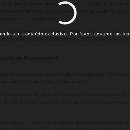
recem diversas funcionalidades. Além das transações básicas, mui
idade de investimentos, seguros, e até mesmo empréstimos. Vale re
em esses serviços adicionais.
nta de pagamento é regulamentada pelo Banco Central. Isso significa
ando seu conteúdo exclusivo. Por favor, aguarde um inst
mento também é segura. Para mais informações, visite a
página ofici
Conta de Pagamento?
agamento são diversas. A primeira delas é a praticidade. Com uma 
financeiras de qualquer lugar, a qualquer hora.
a. Muitas contas de pagamento não cobram taxas de manutenção, 
inal do mês. Além disso, as taxas para outros serviços costumam ser
to é inclusiva. Ela permite que pessoas que não têm acesso aos serv