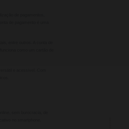
ealização de pagamentos,
 conta de pagamento é uma
is, entre outros. A conta de
 funciona como um cartão de
ersátil e acessível. Com
icos.
online, sem burocracia, de
SHARE
icativo no smartphone.