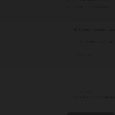
possam realizar transações f
principalmente em países e
📚 Termos relacionados
Como Aumentar Score
O Que É
← ANTERIOR
O que é: Compra program