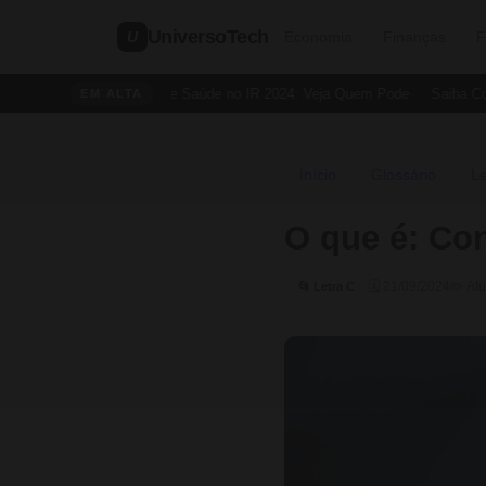
UniversoTech
U
Economia
Finanças
F
Dedução de Saúde no IR 2024: Veja Quem Pode
Saiba Como
EM ALTA
Início
Glossário
Le
›
›
O que é: Co
🗓 21/09/2024
✏️ At
📂 Letra C