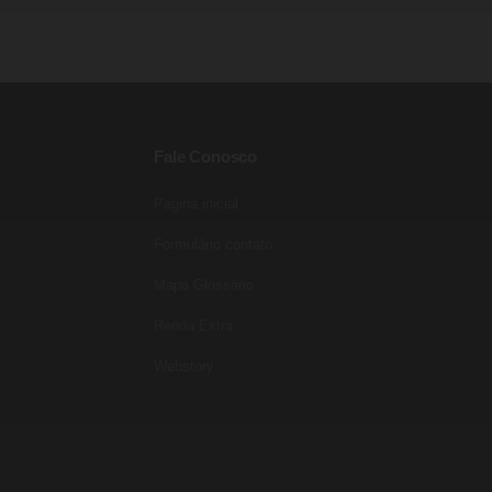
Fale Conosco
Pagina inicial
Entre para o nosso grupo do
WhatsApp!
Formulário contato
Preencha seus dados e falaremos agora!
Mapa Glossário
Seu nome
*
Renda Extra
E-mail
(opcional)
Webstory
Seu WhatsApp
*