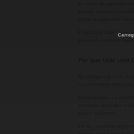
As contas de pagamento ofe
também oferecem a possibil
contas de pagamento oferec
É importante saber que a co
Carreg
acessível, a conta de paga
Por que Usar uma 
As vantagens da conta de p
possível realizar transações 
Outra vantagem é a economi
economia significativa no f
bancos tradicionais.
Por fim, a conta de pagamen