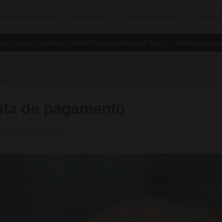
inanças Pessoais
Investimento
Programas Sociais
Renda E
 Criar um Cartão de Crédito Virtual no Banco do Brasil
Venda de passage
tra C
›
O Que É
nta de pagamento
ualizado em 15/10/2024