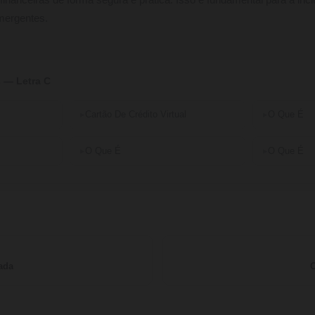
inanceiras de forma segura e prática. Isso é fundamental para a incl
mergentes.
 — Letra C
Cartão De Crédito Virtual
O Que É
O Que É
O Que É
ada
O