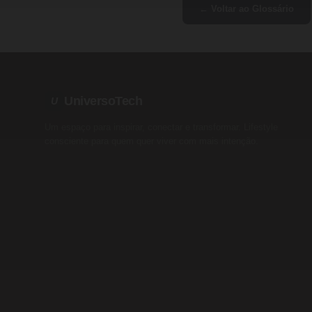
← Voltar ao Glossário
UniversoTech
U
Um espaço para inspirar, conectar e transformar. Lifestyle
consciente para quem quer viver com mais intenção.