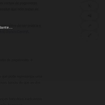
tas contas de pagamento
𝕏
ssaltar que nem todas as
📲
📌
 que, além de ser prática e
ante...
al do Banco Central
.
🔗
conta de pagamento, é
o que pode representar uma
 mais baixas do que as dos
iços bancários tradicionais