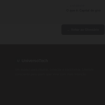
← ANTERIOR
O que é: Capital de giro
← Voltar ao Glossário
UniversoTech
U
Um espaço para inspirar, conectar e transformar. Lifestyle
consciente para quem quer viver com mais intenção.