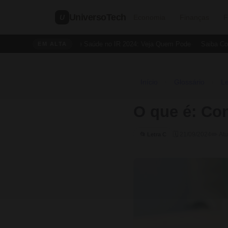
UniversoTech
U
Economia
Finanças
F
Dedução de Saúde no IR 2024: Veja Quem Pode
Saiba Como 
EM ALTA
Início
Glossário
Le
›
›
O que é: Con
🗓 21/09/2024
✏️ At
📂 Letra C