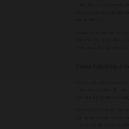
financeiros, da elaboração 
os profissionais responsáve
para melhorá-la.
Agora, você pode estar se p
simples. Os empresários sã
financeiras. É aí que entra a 
Como funciona a Co
A consultoria financeira com
financeiros, análise de flux
melhoria e propõem estratégi
Mas não pára por aí. Os co
acompanhamento constante pa
lá para corrigir o rumo e colo