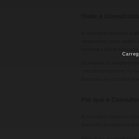
Onde a Consultoria
A consultoria financeira é 
restaurantes, todos podem s
melhorar a saúde financeira
Carreg
No entanto, a consultoria f
consultoria financeira. Se 
financeira, um consultor fin
Por que a Consulto
A consultoria financeira é 
financeiro, as empresas pod
Além disso, a consultoria fi