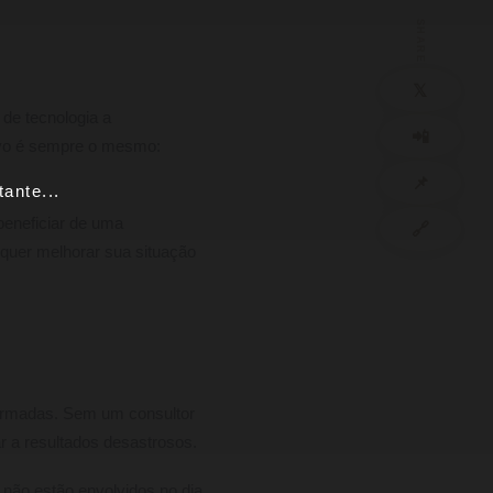
SHARE
𝕏
de tecnologia a
📲
tivo é sempre o mesmo:
📌
ante...
beneficiar de uma
🔗
 quer melhorar sua situação
nformadas. Sem um consultor
r a resultados desastrosos.
 não estão envolvidos no dia