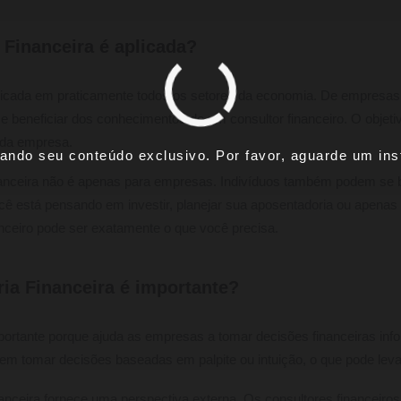
 Financeira é aplicada?
aplicada em praticamente todos os setores da economia. De empresas 
e beneficiar dos conhecimentos de um consultor financeiro. O obje
 da empresa.
ando seu conteúdo exclusivo. Por favor, aguarde um inst
inanceira não é apenas para empresas. Indivíduos também podem se 
você está pensando em investir, planejar sua aposentadoria ou apenas
anceiro pode ser exatamente o que você precisa.
ria Financeira é importante?
importante porque ajuda as empresas a tomar decisões financeiras i
em tomar decisões baseadas em palpite ou intuição, o que pode leva
nanceira fornece uma perspectiva externa. Os consultores financeiros