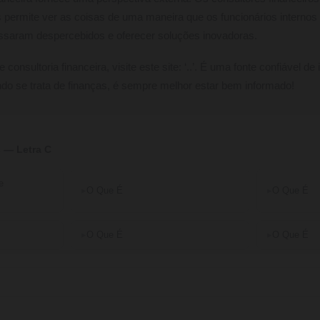
s permite ver as coisas de uma maneira que os funcionários interno
assaram despercebidos e oferecer soluções inovadoras.
onsultoria financeira, visite este site: ‘..’. É uma fonte confiável d
ando se trata de finanças, é sempre melhor estar bem informado!
 — Letra C
e
O Que É
O Que É
O Que É
O Que É