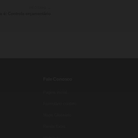
PRÓXIMO →
e é: Controle orçamentário
Fale Conosco
Pagina inicial
Entre para o nosso grupo do
WhatsApp!
Formulário contato
Preencha seus dados e falaremos agora!
Mapa Glossário
Seu nome
*
Renda Extra
E-mail
(opcional)
Webstory