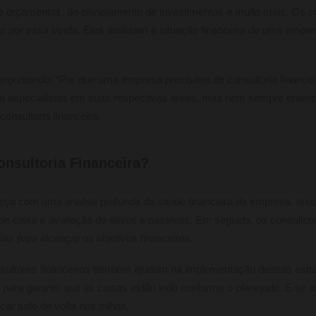
de orçamentos, do planejamento de investimentos e muito mais. Os co
is por essa tarefa. Eles analisam a situação financeira de uma empr
erguntando: “Por que uma empresa precisaria de consultoria finance
o especialistas em suas respectivas áreas, mas nem sempre ente
consultoria financeira.
nsultoria Financeira?
eça com uma análise profunda da saúde financeira da empresa. Isso i
o de caixa e avaliação de ativos e passivos. Em seguida, os consultor
as para alcançar os objetivos financeiros.
nsultores financeiros também ajudam na implementação dessas estr
ra garantir que as coisas estão indo conforme o planejado. E se alg
car tudo de volta nos trilhos.