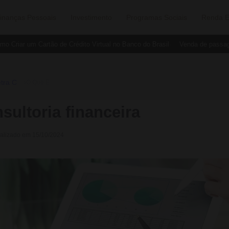
inanças Pessoais
Investimento
Programas Sociais
Renda E
Criar um Cartão de Crédito Virtual no Banco do Brasil
Venda de passagen
tra C
›
O Que É
sultoria financeira
ualizado em 15/10/2024