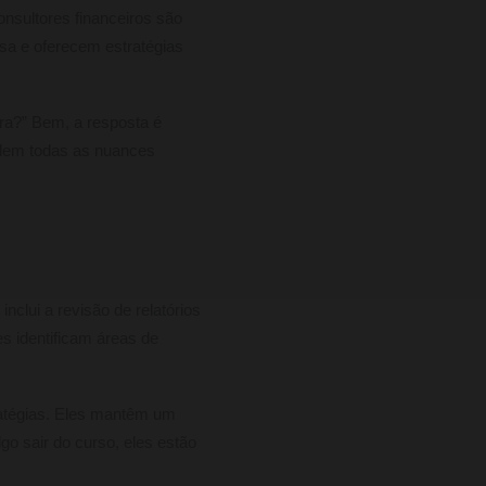
nsultores financeiros são
esa e oferecem estratégias
ira?” Bem, a resposta é
ndem todas as nuances
nclui a revisão de relatórios
es identificam áreas de
atégias. Eles mantêm um
o sair do curso, eles estão