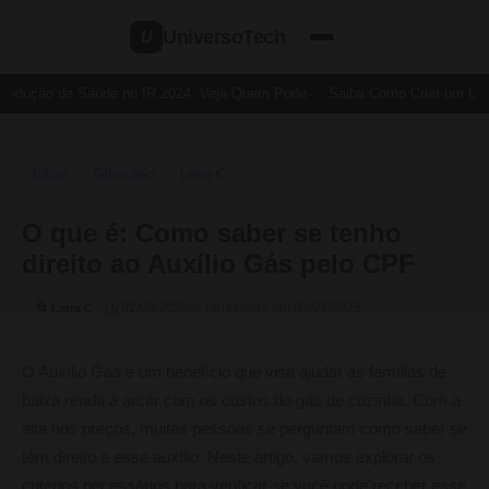
UniversoTech
U
Dedução de Saúde no IR 2024: Veja Quem Pode
Saiba Como Criar um Cart
Início
Glossário
Letra C
›
›
›
O Que É
O que é: Como saber se tenho
direito ao Auxílio Gás pelo CPF
🗓 02/03/2025
✏️ Atualizado em 03/03/2025
📂 Letra C
O Auxílio Gás é um benefício que visa ajudar as famílias de
baixa renda a arcar com os custos do gás de cozinha. Com a
alta nos preços, muitas pessoas se perguntam como saber se
têm direito a esse auxílio. Neste artigo, vamos explorar os
critérios necessários para verificar se você pode receber esse