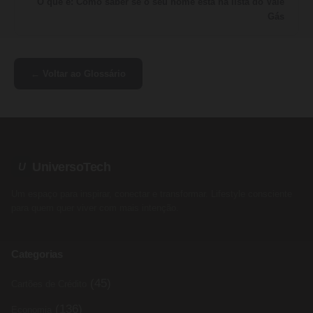
O que é: Como saber se o seu nome está na lista do Vale
Gás
← Voltar ao Glossário
UniversoTech
U
Um espaço para inspirar, conectar e transformar. Lifestyle consciente
para quem quer viver com mais intenção.
Categorias
(45)
Cartões de Crédito
(136)
Economia