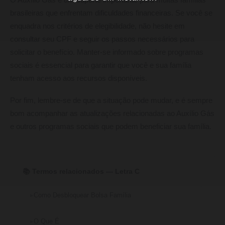
O Auxílio Gás é um suporte importante para muitas famílias
brasileiras que enfrentam dificuldades financeiras. Se você se
enquadra nos critérios de elegibilidade, não hesite em
consultar seu CPF e seguir os passos necessários para
solicitar o benefício. Manter-se informado sobre programas
sociais é essencial para garantir que você e sua família
tenham acesso aos recursos disponíveis.
Por fim, lembre-se de que a situação pode mudar, e é sempre
bom acompanhar as atualizações relacionadas ao Auxílio Gás
e outros programas sociais que podem beneficiar sua família.
📚 Termos relacionados — Letra C
Como Desbloquear Bolsa Família
O Que É