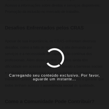
Acesso a informações sobre direitos e serviços disponíveis;
Promoção da inclusão no mercado de trabalho.
Desafios Enfrentados pelos CRAS
Apesar de sua importância, os CRAS enfrentam diversos
desafios, como a falta de recursos, a alta demanda por
serviços e a necessidade de capacitação contínua dos
profissionais. Além disso, muitos usuários ainda têm
dificuldade em acessar os serviços devido a barreiras sociais
e culturais. É fundamental que a sociedade e o governo
Carregando seu conteúdo exclusivo. Por favor,
aguarde um instante...
trabalhem juntos para superar esses obstáculos e garantir que
todos tenham acesso à
assistência social
de qualidade.
Como a Comunidade Pode Contribuir?