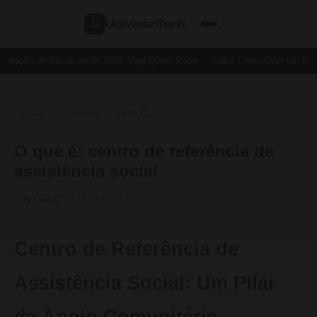
UniversoTech
U
edução de Saúde no IR 2024: Veja Quem Pode
Saiba Como Criar um Cartã
Início
Glossário
Letra C
›
›
›
O Que É
O que é: centro de referência de
assistência social
🗓 05/03/2025
📂 Letra C
Centro de Referência de
Assistência Social: Um Pilar
de Apoio Comunitário