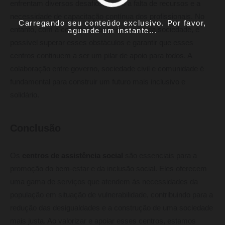
enfrentam diversos desafios, como a falta de recursos e a
necessidade de capacitação contínua dos profissionais. No
Carregando seu conteúdo exclusivo. Por favor,
entanto, com a conscientização e o apoio da sociedade, é
aguarde um instante...
possível superar esses obstáculos e garantir que esses
centros continuem a ser um pilar de apoio para todos. A
colaboração entre governo, sociedade civil e comunidade é
fundamental para construir um futuro mais inclusivo e
solidário.
Conclusão
Os
centros de assistência social
são essenciais para a
promoção do bem-estar e da inclusão social. Eles oferecem
uma gama de serviços que atendem às necessidades da
população em situação de vulnerabilidade, contribuindo para a
redução das desigualdades e a construção de uma sociedade
mais justa. Ao valorizar e apoiar esses centros, estamos