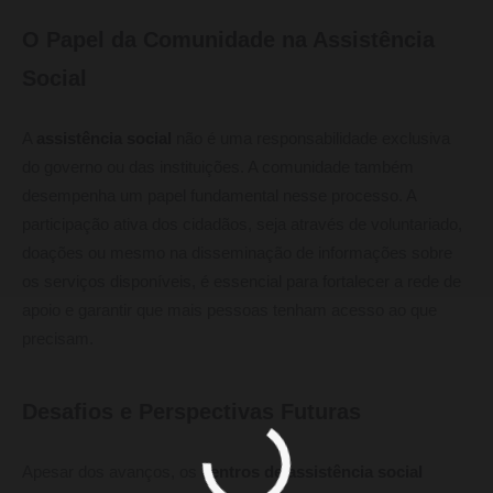
O Papel da Comunidade na Assistência
Social
A
assistência social
não é uma responsabilidade exclusiva
do governo ou das instituições. A comunidade também
desempenha um papel fundamental nesse processo. A
participação ativa dos cidadãos, seja através de voluntariado,
doações ou mesmo na disseminação de informações sobre
os serviços disponíveis, é essencial para fortalecer a rede de
apoio e garantir que mais pessoas tenham acesso ao que
precisam.
Desafios e Perspectivas Futuras
Apesar dos avanços, os
centros de assistência social