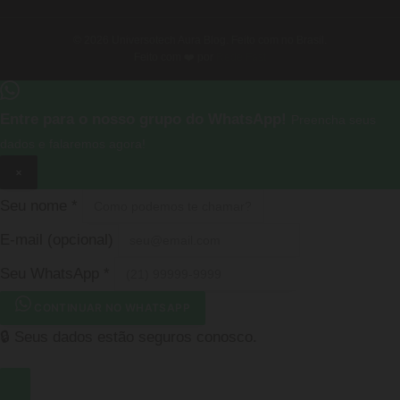
© 2026 Universotech Aura Blog. Feito com no Brasil.
Feito com ❤️ por
Rede Fast
Entre para o nosso grupo do WhatsApp!
Preencha seus
dados e falaremos agora!
×
Seu nome
*
E-mail
(opcional)
Seu WhatsApp
*
CONTINUAR NO WHATSAPP
🔒 Seus dados estão seguros conosco.