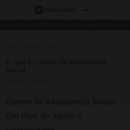
UniversoTech
U
Dedução de Saúde no IR 2024: Veja Quem Pode
Saiba Como Criar um Cartã
Início
Glossário
Letra C
›
›
›
O Que É
O que é: centro de assistencia
social
🗓 05/03/2025
📂 Letra C
Centro de Assistência Social:
Um Pilar de Apoio à
Comunidade