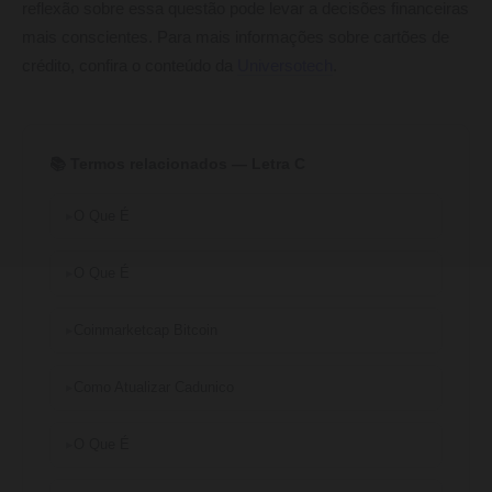
reflexão sobre essa questão pode levar a decisões financeiras
mais conscientes. Para mais informações sobre cartões de
crédito, confira o conteúdo da
Universotech
.
📚 Termos relacionados — Letra C
O Que É
O Que É
Coinmarketcap Bitcoin
Como Atualizar Cadunico
O Que É