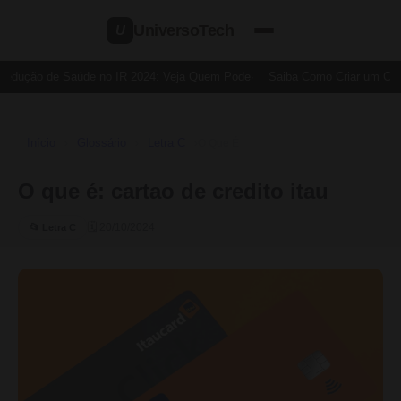
UniversoTech
U
Dedução de Saúde no IR 2024: Veja Quem Pode
Saiba Como Criar um Cartã
Início
Glossário
Letra C
›
›
›
O Que É
O que é: cartao de credito itau
🗓 20/10/2024
📂 Letra C