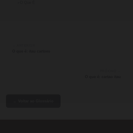
O Que É
← ANTERIOR
O que é: itau cartoes
PRÓXIMO →
O que é: cartao itau
← Voltar ao Glossário