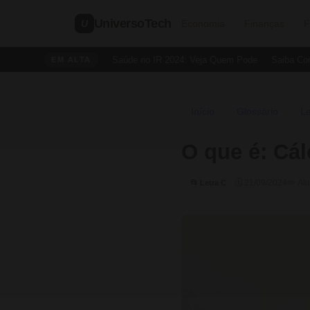
UniversoTech
U
Economia
Finanças
F
Dedução de Saúde no IR 2024: Veja Quem Pode
Saiba Como 
EM ALTA
Início
Glossário
Le
›
›
O que é: Cál
🗓 21/09/2024
✏️ At
📂 Letra C