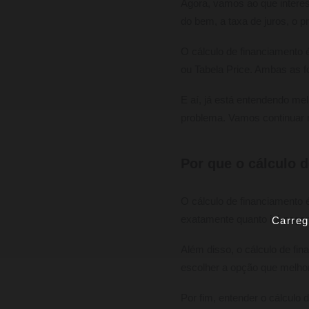
Agora, vamos ao que interes
do bem, a taxa de juros, o 
O cálculo de financiamento
ou Tabela Price. Ambas as f
E aí, já está entendendo me
problema. Vamos continuar 
Por que o cálculo 
O cálculo de financiamento 
exatamente quanto irá pagar
Carreg
Além disso, o cálculo de fi
escolher a opção que melhor
Por fim, entender o cálculo