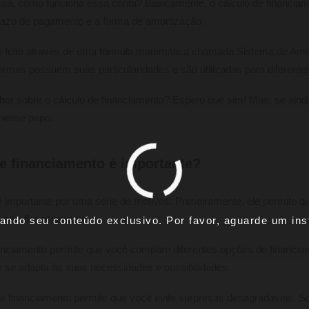
sa, como funciona essa conta? Basicamente, o cálculo de financiam
prazo de pagamento e a forma de amortização.
 é feito através de uma fórmula matemática chamada Sistema de Am
ormas possuem suas particularidades e são utilizadas para diferente
lhor sobre o cálculo de financiamento? Espero que sim! Mas, se ain
nesse papo.
de financiamento é importante?
é importante por uma série de motivos. Primeiramente, ele permite 
 pelo financiamento.
ando seu conteúdo exclusivo. Por favor, aguarde um inst
nanciamento permite que você compare diferentes opções de financi
 se adapta às suas necessidades e possibilidades.
 de financiamento permite que você evite surpresas desagradáveis. Sa