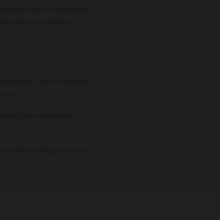
eja ele para a casa própria,
le sobre suas finanças.
mobiliárias, concessionárias
amento.
instituições determinar o
da quanto irá pagar e possa