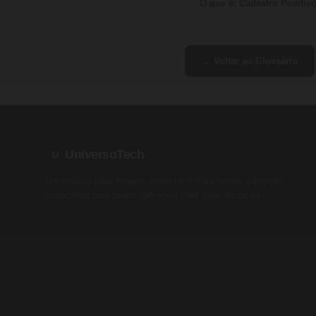
O que é: Cadastro Positiv
← Voltar ao Glossário
UniversoTech
U
Um espaço para inspirar, conectar e transformar. Lifestyle
consciente para quem quer viver com mais intenção.