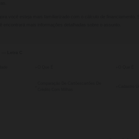
ras.
gora você esteja mais familiarizado com o cálculo de financiamento. 
ocê encontrará mais informações detalhadas sobre o assunto.
 — Letra C
dade
O Que É
O Que É
Comparação De Cartõescartões De
Cadastro Ú
Crédito Com Milhas