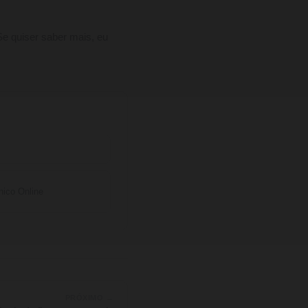
Se quiser saber mais, eu
nico Online
PRÓXIMO →