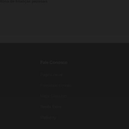
toria de finanças pessoais
Fale Conosco
Pagina inicial
Formulário contato
Mapa Glossário
Renda Extra
Webstory