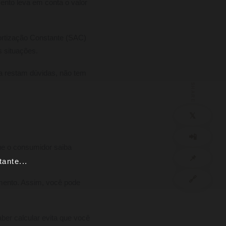
ento leva em conta o valor
ortização Constante (SAC)
s situações.
da restam dúvidas, não tem
SHARE
𝕏
📲
que o consumidor saiba
📌
ante...
🔗
amento. Assim, você pode
ber calcular evita que você