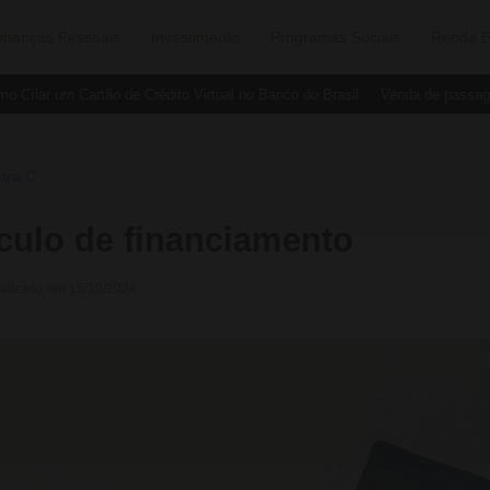
inanças Pessoais
Investimento
Programas Sociais
Renda E
Criar um Cartão de Crédito Virtual no Banco do Brasil
Venda de passagen
tra C
›
O Que É
culo de financiamento
ualizado em 15/10/2024