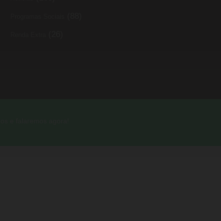
(88)
Programas Sociais
(26)
Renda Extra
os e falaremos agora!