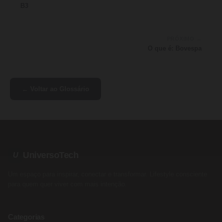
B3
PRÓXIMO →
O que é: Bovespa
← Voltar ao Glossário
UniversoTech
U
Um espaço para inspirar, conectar e transformar. Lifestyle consciente
para quem quer viver com mais intenção.
Categorias