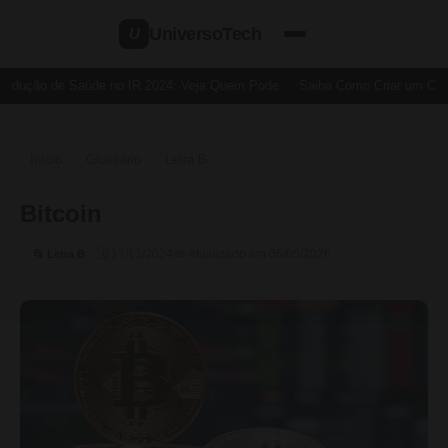
UniversoTech
U
edução de Saúde no IR 2024: Veja Quem Pode
Saiba Como Criar um Cartã
Início
Glossário
Letra B
›
›
›
Bitcoin
Bitcoin
🗓 17/11/2024
✏️ Atualizado em 05/05/2026
📂 Letra B