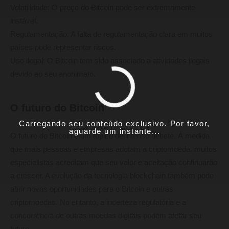
Volatilidade: O preço do Bitcoin pode ser extremamente
instável.
Regulamentação: A falta de regulamentação clara em muitos
países pode representar riscos.
Uso ilegal: O Bitcoin tem sido associado a atividades ilegais
devido ao seu anonimato.
O futuro do Bitcoin
Carregando seu conteúdo exclusivo. Por favor,
aguarde um instante...
O futuro do Bitcoin é um tópico de intenso debate. À medida
que mais pessoas e empresas adotam a criptomoeda, muitos
especialistas acreditam que seu valor e aceitação continuarão
a crescer. A evolução da tecnologia blockchain também pode
abrir novas oportunidades para o Bitcoin e outras
criptomoedas. No entanto, a incerteza regulatória e a
concorrência de outras moedas digitais podem afetar seu