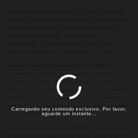
A relevância dos beneficiários do INSS vai além do suporte
financeiro. Eles desempenham um papel crucial na segurança
econômica das famílias. Os benefícios garantem que, em
momentos de necessidade, como doenças ou
aposentadorias, os segurados possam contar com um
suporte que assegura sua sobrevivência e bem-estar.
Impacto Social dos Beneficiários do INSS
Os beneficiários do INSS têm um impacto significativo na
sociedade. Ao garantir uma renda mínima, eles ajudam a
reduzir a pobreza e a desigualdade. Além disso, os benefícios
do INSS promovem uma maior inclusão social, permitindo que
mais pessoas tenham acesso a serviços básicos e dignidade
Carregando seu conteúdo exclusivo. Por favor,
aguarde um instante...
em sua vida diária.
Concluindo, os beneficiários do INSS são uma parte essencial
do sistema de seguridade social brasileiro. Eles garantem um