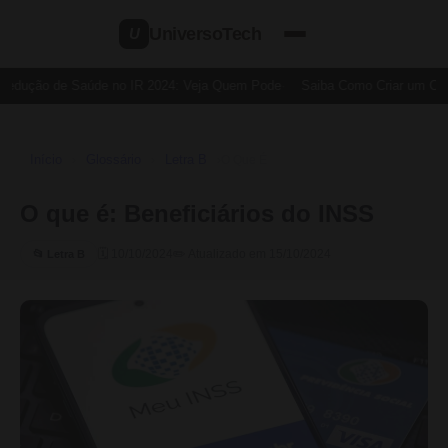
UniversoTech
U
Dedução de Saúde no IR 2024: Veja Quem Pode
Saiba Como Criar um Cart
Início
Glossário
Letra B
›
›
›
O Que É
O que é: Beneficiários do INSS
🗓 10/10/2024
✏️ Atualizado em 15/10/2024
📂 Letra B