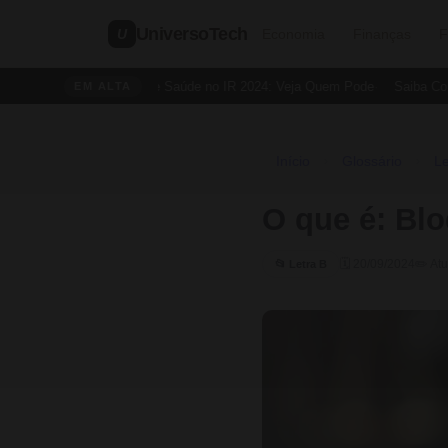
UniversoTech
U
Economia
Finanças
F
Dedução de Saúde no IR 2024: Veja Quem Pode
Saiba Como 
EM ALTA
Início
Glossário
Le
›
›
O que é: Blo
🗓 20/09/2024
✏️ At
📂 Letra B