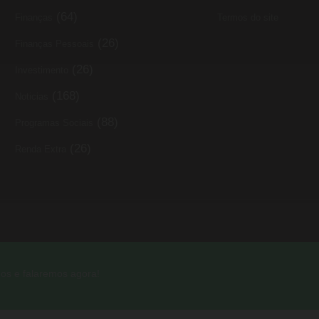
(64)
Finanças
Termos do site
(26)
Finanças Pessoais
(26)
Investimento
(168)
Noticias
(88)
Programas Sociais
(26)
Renda Extra
os e falaremos agora!