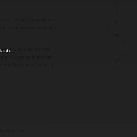
SHARE
e eles têm um horizonte de
𝕏
 que o investimento de longo
📲
📌
imento. Então, da próxima
ante...
 permite que os fundos de
🔗
os financeiros, visite [..]
lia Bloqueado