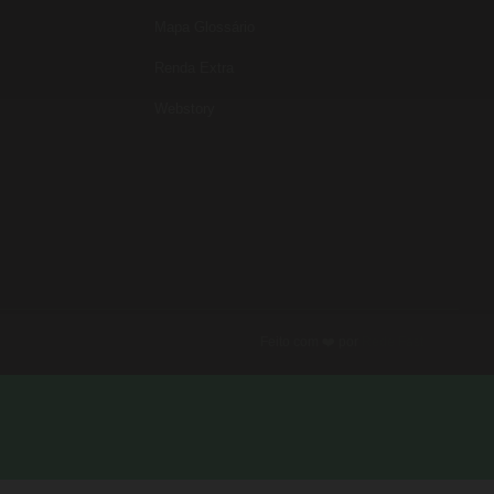
Mapa Glossário
Renda Extra
Webstory
Feito com ❤️ por
Rede Fast