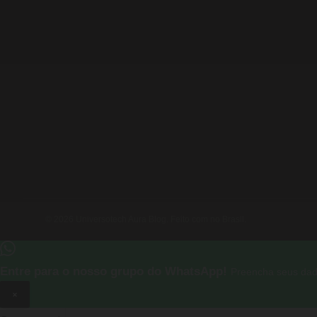
© 2026 Universotech Aura Blog. Feito com no Brasil.
Entre para o nosso grupo do WhatsApp!
Preencha seus dad
×