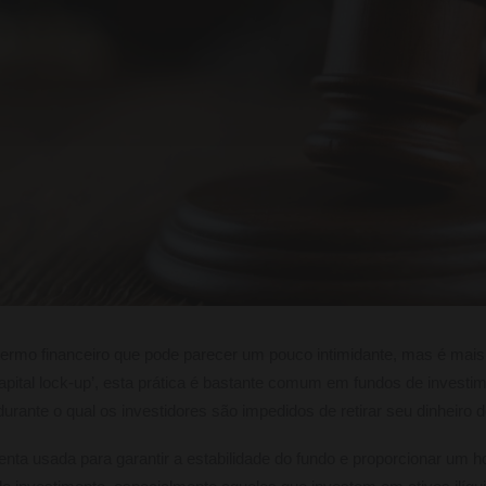
m termo financeiro que pode parecer um pouco intimidante, mas é mai
tal lock-up’, esta prática é bastante comum em fundos de investime
rante o qual os investidores são impedidos de retirar seu dinheiro d
nta usada para garantir a estabilidade do fundo e proporcionar um h