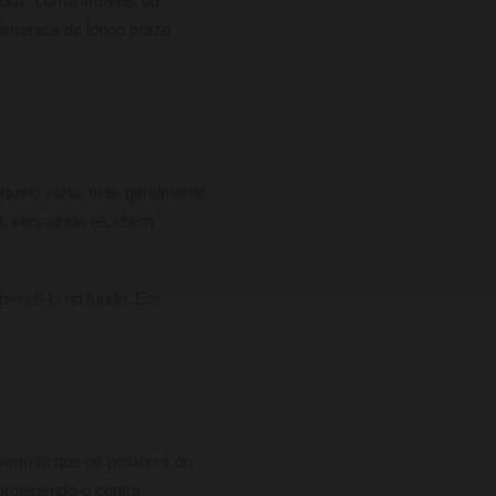
uidos, como imóveis ou
timentos de longo prazo
oqueio varia, mas geralmente
o, eles ainda recebem
investi-lo no fundo. Em
 permite que os gestores do
protegendo-o contra