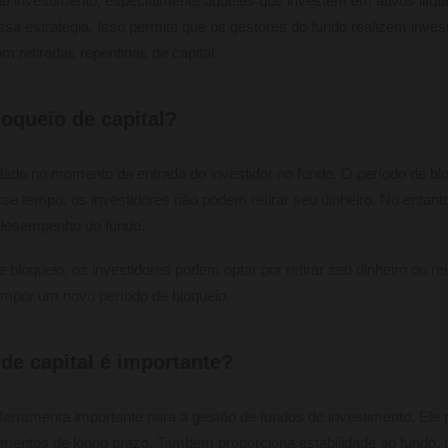
de investimento, especialmente aqueles que investem em ativos ilíq
a estratégia. Isso permite que os gestores do fundo realizem inves
 retiradas repentinas de capital.
oqueio de capital?
rdado no momento da entrada do investidor no fundo. O período de bl
sse tempo, os investidores não podem retirar seu dinheiro. No entant
o desempenho do fundo.
 bloqueio, os investidores podem optar por retirar seu dinheiro ou re
impor um novo período de bloqueio.
de capital é importante?
 ferramenta importante para a gestão de fundos de investimento. Ele
imentos de longo prazo. Também proporciona estabilidade ao fundo, 