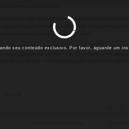
al que poderiam desestabilizá-lo.
apital também pode ser benéfico para os investidores. Ele garante qu
 o que pode levar a retornos mais altos. Afinal, é amplamente aceito
 mais altos do que o investimento de curto prazo.
ital é uma prática comum e importante na gestão de fundos de invest
ando seu conteúdo exclusivo. Por favor, aguarde um inst
mo, não se assuste. Ele é apenas uma parte do mundo financeiro que
ra eficaz e eficiente. Para mais informações sobre esse e outros term
 — Letra B
O Que É
O Que É
Bolsa Família Renda Máxima
Bolsa Famí