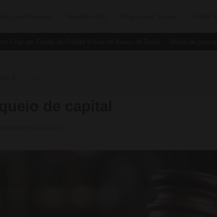
inanças Pessoais
Investimento
Programas Sociais
Renda E
Criar um Cartão de Crédito Virtual no Banco do Brasil
Venda de passagen
tra B
›
O Que É
queio de capital
ualizado em 15/10/2024