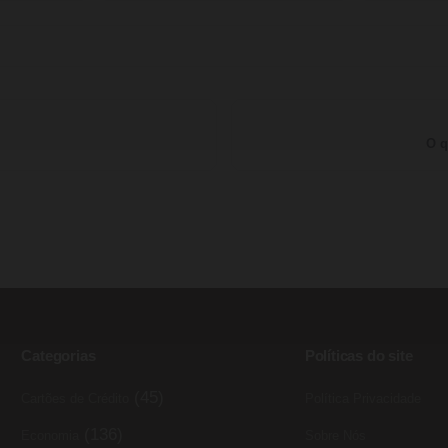
O q
Categorias
Políticas do site
(45)
Cartões de Crédito
Política Privacidade
(136)
Economia
Sobre Nós