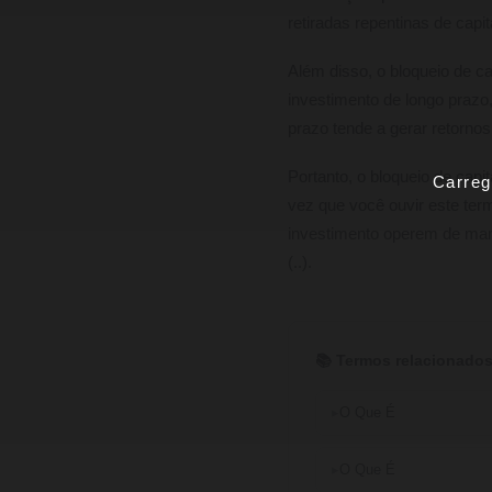
retiradas repentinas de capit
Além disso, o bloqueio de c
investimento de longo prazo,
prazo tende a gerar retornos
Portanto, o bloqueio de cap
Carreg
vez que você ouvir este ter
investimento operem de manei
(..).
📚 Termos relacionados
O Que É
O Que É