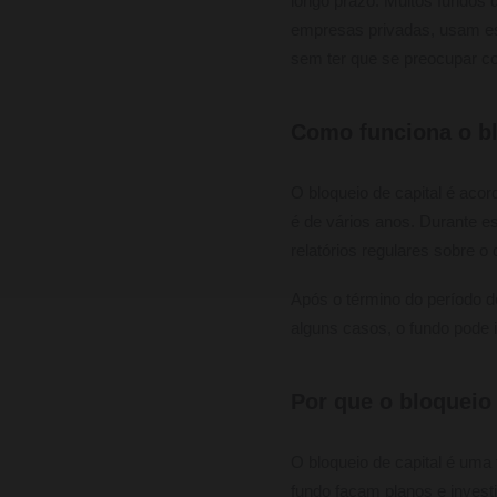
longo prazo. Muitos fundos 
empresas privadas, usam ess
sem ter que se preocupar com
Como funciona o bl
O bloqueio de capital é aco
é de vários anos. Durante e
relatórios regulares sobre 
Após o término do período de
alguns casos, o fundo pode 
Por que o bloqueio 
O bloqueio de capital é uma
fundo façam planos e invest