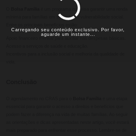
O
Bolsa Família
é um programa que visa garantir uma renda
mínima para famílias em situação de vulnerabilidade social.
Entre os principais benefícios estão:
Carregando seu conteúdo exclusivo. Por favor,
aguarde um instante...
Apoio financeiro mensal para auxiliar nas despesas básicas.
Acesso a serviços de saúde e educação.
Incentivos para a inclusão social e melhoria da qualidade de
vida.
Conclusão
O agendamento no CRAS para o
Bolsa Família
é uma etapa
essencial para garantir o acesso a direitos e benefícios que
podem fazer a diferença na vida de muitas famílias. Ao seguir
as orientações e dicas apresentadas neste artigo, você estará
mais preparado para enfrentar esse processo. Lembre-se de