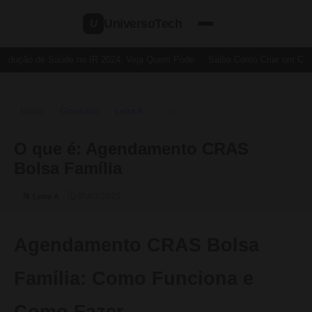
UniversoTech
U
edução de Saúde no IR 2024: Veja Quem Pode
Saiba Como Criar um Cartã
Início
Glossário
Letra A
›
›
›
O Que É
O que é: Agendamento CRAS
Bolsa Família
🗓 05/03/2025
📂 Letra A
Agendamento CRAS Bolsa
Família: Como Funciona e
Como Fazer