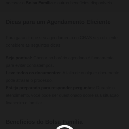
acessar o
Bolsa Família
e outros benefícios disponíveis.
Dicas para um Agendamento Eficiente
Para garantir que seu agendamento no CRAS seja eficiente,
considere as seguintes dicas:
Seja pontual:
Chegar no horário agendado é fundamental
para evitar contratempos.
Leve todos os documentos:
A falta de qualquer documento
pode atrasar o processo.
Esteja preparado para responder perguntas:
Durante o
atendimento, você pode ser questionado sobre sua situação
financeira e familiar.
Benefícios do Bolsa Família