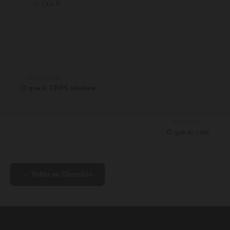
O Que É
← ANTERIOR
O que é: CRAS telefone
PRÓXIMO →
O que é: cras
← Voltar ao Glossário