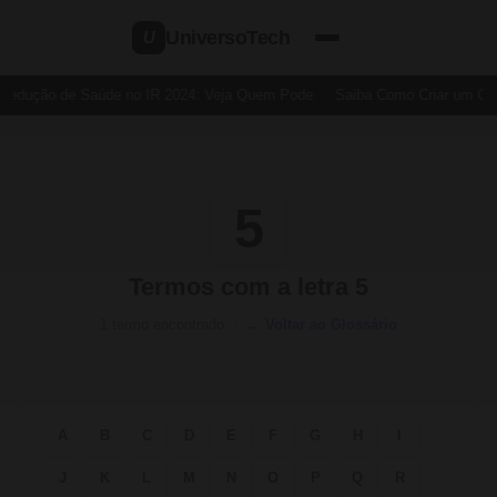
UniversoTech
U
Dedução de Saúde no IR 2024: Veja Quem Pode
Saiba Como Criar um Cart
5
Termos com a letra 5
1 termo encontrado ·
← Voltar ao Glossário
A
B
C
D
E
F
G
H
I
J
K
L
M
N
O
P
Q
R