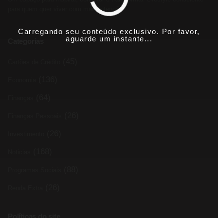
para quem quer viver com mais intenção.
Carregando seu conteúdo exclusivo. Por favor,
aguarde um instante...
Categorias
(45)
Cartões de Crédito
(136)
Economia
(64)
Finanças
(26)
Finanças Pessoais
(26)
Investimento
(168)
Noticias
(88)
Programas Sociais
(26)
Renda Extra
Políticas do site