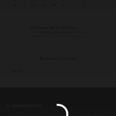
S
T
U
V
W
X
Y
Z
50 Formas De Renda Extra
5
›
50 Formas de Renda Extra 50 Formas de
Renda Extra Em um mundo onde a…
📚 Glossário Completo
Letra B →
UniversoTech
U
Um espaço para inspirar, conectar e transformar. Lifestyle consciente