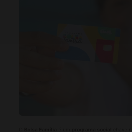
O
Bolsa Família
é um
programa social
chave no