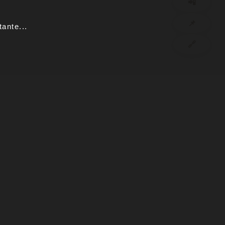
📲
📌
ante...
🔗