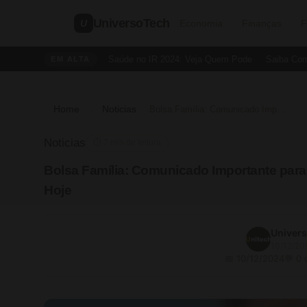
UniversoTech
U
Economia
Finanças
F
Dedução de Saúde no IR 2024: Veja Quem Pode
Saiba Como Cri
EM ALTA
Home
Noticias
›
›
Bolsa Família: Comunicado Importante para Beneficiários com NIS que Recebem Hoje
Noticias
⏱ 7 min de leitura
Bolsa Família: Comunicado Importante par
Hoje
Univer
10/12/20
📅 10/12/2024
💬 0 