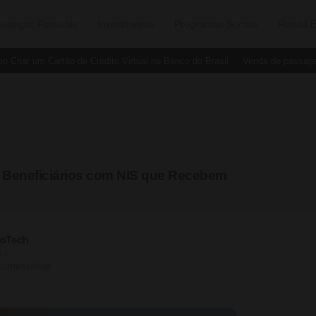
inanças Pessoais
Investimento
Programas Sociais
Renda E
ar um Cartão de Crédito Virtual no Banco do Brasil
Venda de passagens d
a Beneficiários com NIS que Recebem
soTech
24
comentários