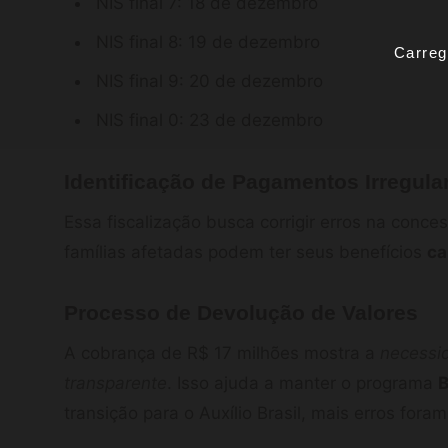
NIS final 7: 18 de dezembro
NIS final 8: 19 de dezembro
Carreg
NIS final 9: 20 de dezembro
NIS final 0: 23 de dezembro
Identificação de Pagamentos Irregula
Essa fiscalização busca corrigir erros na conc
famílias afetadas podem ter seus benefícios
ca
Processo de Devolução de Valores
A cobrança de R$ 17 milhões mostra a
necessi
transparente
. Isso ajuda a manter o programa
B
transição para o Auxílio Brasil, mais erros fora