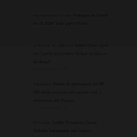
1
Dedução de Saúde
FINANÇAS PESSOAIS
no IR 2024: Veja Quem Pode
⏱ 4 min de leitura · 💬 3
2
Saiba Como Criar
CARTÕES DE CRÉDITO
um Cartão de Crédito Virtual no Banco
do Brasil
⏱ 6 min de leitura · 💬 3
3
Venda de passagens de R$
FINANÇAS
200 deve começar em agosto com 3
empresas, diz França
⏱ 3 min de leitura · 💬 2
4
Cartão Poupança Caixa:
NOTICIAS
Solicite Facilmente em Passos