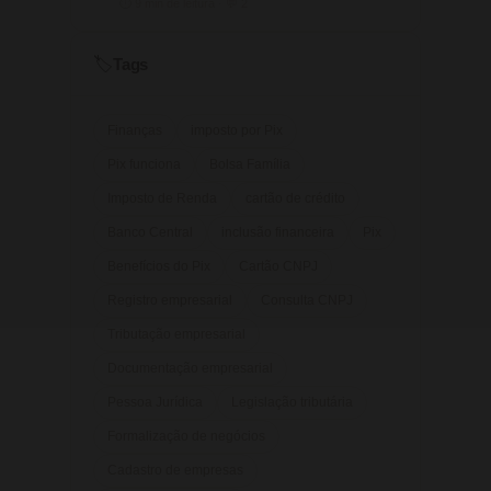
⏱ 9 min de leitura · 💬 2
Tags
🏷️
Finanças
imposto por Pix
Pix funciona
Bolsa Família
Imposto de Renda
cartão de crédito
Banco Central
inclusão financeira
Pix
Benefícios do Pix
Cartão CNPJ
Registro empresarial
Consulta CNPJ
Tributação empresarial
Documentação empresarial
Pessoa Jurídica
Legislação tributária
Formalização de negócios
Cadastro de empresas