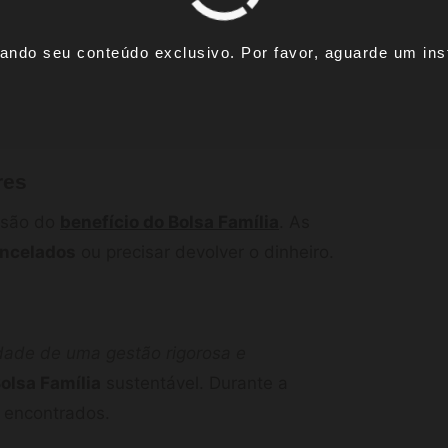
ando seu conteúdo exclusivo. Por favor, aguarde um inst
res
essão do
benefício do Bolsa Família
. As
ncelados
ou precisar devolver o dinheiro.
dade de uma gestão rigorosa e
olsa Família
sustentável. Durante a
m encontrados.