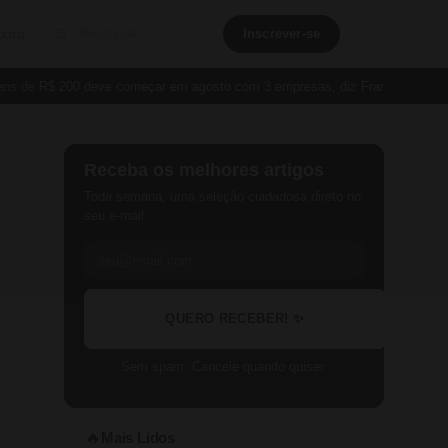
xtra
Inscrever-se
e R$ 200 deve começar em agosto com 3 empresas, diz França
Cartão P
Receba os melhores artigos
Toda semana, uma seleção cuidadosa direto no
seu e-mail.
QUERO RECEBER! ✨
Sem spam. Cancele quando quiser.
Mais Lidos
🔥