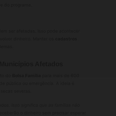
le do programa.
em ser afetadas. Isso pode acontecer
olver dinheiro. Manter os
cadastros
blemas.
Municípios Afetados
nto do
Bolsa Família
para mais de 600
e pública ou emergência. A ideia é
 secas severas.
todos.
Isso significa que as famílias não
receberão o dinheiro sem precisar esperar