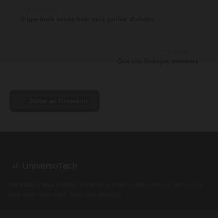
← ANTERIOR
O que mais vende hoje para ganhar dinheiro
PRÓXIMO →
Que são finanças pessoais
← Voltar ao Glossário
UniversoTech
U
Um espaço para inspirar, conectar e transformar. Lifestyle consciente
para quem quer viver com mais intenção.