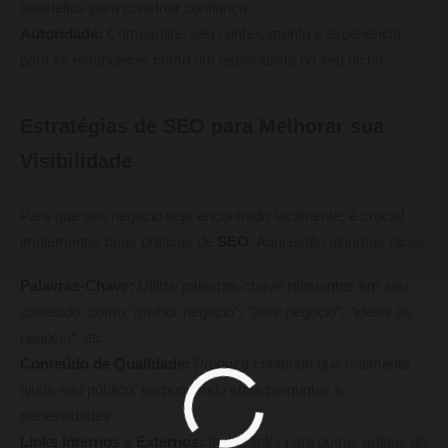
satisfeitos para construir confiança.
Autoridade:
Compartilhe seu conhecimento e experiência
para se estabelecer como um especialista no seu nicho.
Estratégias de SEO para Melhorar sua
Visibilidade
Para que seu negócio seja encontrado facilmente, é crucial
implementar boas práticas de
SEO
. Aqui estão algumas dicas:
Palavras-Chave:
Utilize palavras-chave relevantes em seu
conteúdo, como “melhor negócio”, “abrir negócio”, “ideias de
negócio”, etc.
Conteúdo de Qualidade:
Produza conteúdo que realmente
ajude seu público, respondendo suas perguntas e
necessidades.
Links Internos e Externos:
Inclua links para outros artigos do