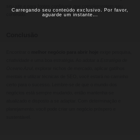
seu site e para fontes confiáveis que complementem seu
Carregando seu conteúdo exclusivo. Por favor,
aguarde um instante...
conteúdo.
Conclusão
Encontrar o
melhor negócio para abrir hoje
exige pesquisa,
criatividade e uma boa estratégia. Ao adotar a
Estratégia de
Oceano Azul
, explorar nichos de mercado, aplicar gatilhos
mentais e utilizar técnicas de SEO, você estará no caminho
certo para o sucesso. Lembre-se de que o mundo dos
negócios está sempre mudando, então mantenha-se
atualizado e disposto a se adaptar. Com determinação e
planejamento, você pode criar um negócio próspero e
sustentável.