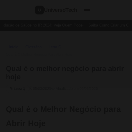
UniversoTech
U
Dedução de Saúde no IR 2024: Veja Quem Pode
Saiba Como Criar um Cartã
Início
Glossário
Letra Q
›
›
›
Qual É O Melhor Negócio Para Abrir Hoje
Qual é o melhor negócio para abrir
hoje
🗓 05/03/2025
✏️ Atualizado em 05/05/2026
📂 Letra Q
Qual é o Melhor Negócio para
Abrir Hoje