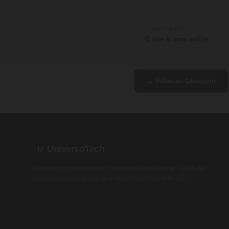
← ANTERIOR
O que é: cras online
← Voltar ao Glossário
UniversoTech
U
Um espaço para inspirar, conectar e transformar. Lifestyle
consciente para quem quer viver com mais intenção.