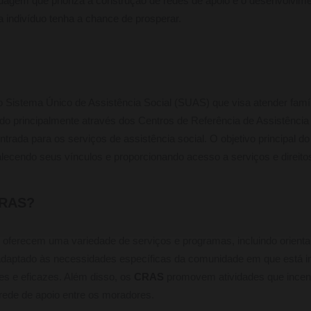
agem que prioriza a construção de redes de apoio e o desenvolvime
a indivíduo tenha a chance de prosperar.
Sistema Único de Assistência Social (SUAS) que visa atender famíl
zado principalmente através dos Centros de Referência de Assistência 
trada para os serviços de assistência social. O objetivo principal d
alecendo seus vínculos e proporcionando acesso a serviços e direito
CRAS?
oferecem uma variedade de serviços e programas, incluindo orienta
daptado às necessidades específicas da comunidade em que está in
es e eficazes. Além disso, os
CRAS
promovem atividades que incent
rede de apoio entre os moradores.