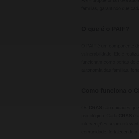
PAIF propõe uma nova abord
famílias, garantindo que cad
O que é o PAIF?
O PAIF é um componente do 
vulnerabilidade. Ele é reali
funcionam como portas de en
autonomia das famílias, fort
Como funciona o 
Os
CRAS
são unidades que 
psicológico. Cada
CRAS
é a
intervenções sejam relevant
comunidade, fortalecendo a 