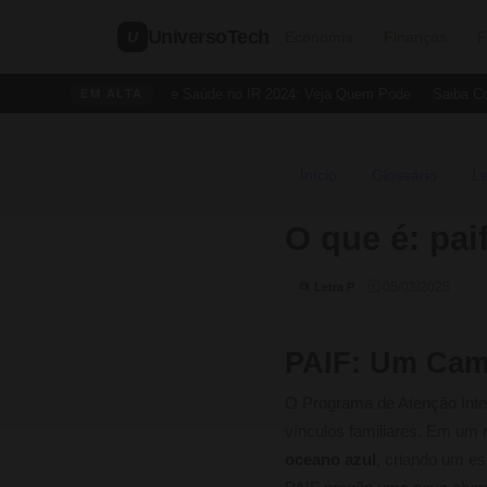
UniversoTech
U
Economia
Finanças
F
Dedução de Saúde no IR 2024: Veja Quem Pode
Saiba Como
EM ALTA
Início
Glossário
Le
›
›
O que é: pai
🗓 05/03/2025
📂 Letra P
PAIF: Um Cami
O Programa de Atenção Integr
vínculos familiares. Em um 
oceano azul
, criando um es