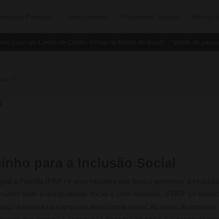
inanças Pessoais
Investimento
Programas Sociais
Renda E
 Criar um Cartão de Crédito Virtual no Banco do Brasil
Venda de passage
tra P
›
O Que É
f
nho para a Inclusão Social
al à Família (PAIF) é uma iniciativa que busca promover a inclusão 
mundo onde a desigualdade social é uma realidade, o PAIF se desta
paço inovador no campo da assistência social. Ao invés de competir 