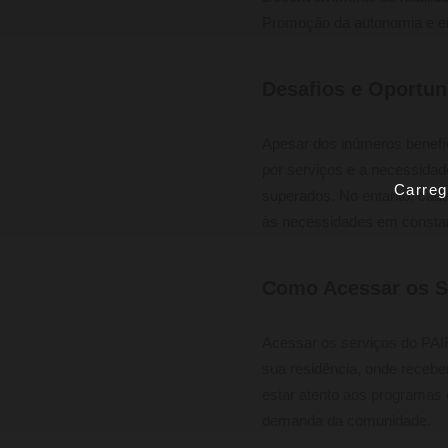
Promoção da autonomia e e
Desafios e Oportun
Apesar dos inúmeros benefí
por serviços e a necessidad
Carreg
superados. No entanto, cada
às necessidades em consta
Como Acessar os S
Acessar os serviços do PAI
sua residência, onde recebe
estar atento aos programas 
demanda da comunidade.