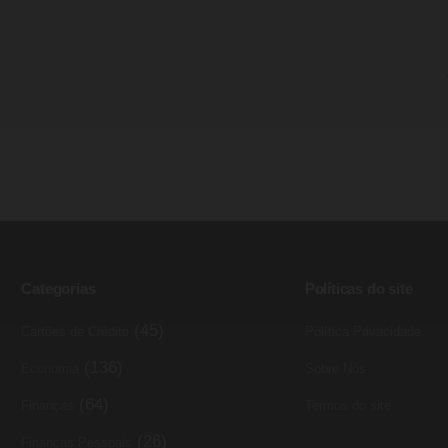
Categorias
Políticas do site
(45)
Cartões de Crédito
Política Privacidade
(136)
Economia
Sobre Nós
(64)
Finanças
Termos do site
(26)
Finanças Pessoais