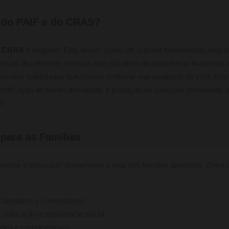
 do PAIF e do CRAS?
s
CRAS
é inegável. Eles atuam como um suporte fundamental para f
ômicas. Ao oferecer serviços que vão além da assistência financeira
envolver habilidades que podem melhorar sua qualidade de vida. Alé
dentificação de novas demandas e a criação de soluções inovadoras 
e.
 para as Famílias
mplos e impactam diretamente a vida das famílias atendidas. Entre os
familiares e comunitários;
 educação e assistência social;
ades e competências;