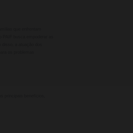
amílias que enfrentam
, o PAIF busca empoderar as
m disso, a atuação dos
para os problemas
 principais benefícios,