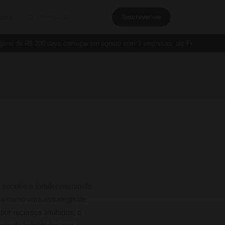
xtra
Inscrever-se
ns de R$ 200 deve começar em agosto com 3 empresas, diz França
Cart
social e o fortalecimento de
ca como uma estratégia de
por recursos limitados, o