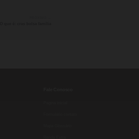
PRÓXIMO →
O que é: cras bolsa família
Fale Conosco
Pagina inicial
Entre para o nosso grupo do
WhatsApp!
Formulário contato
Preencha seus dados e falaremos agora!
Mapa Glossário
Seu nome
*
Renda Extra