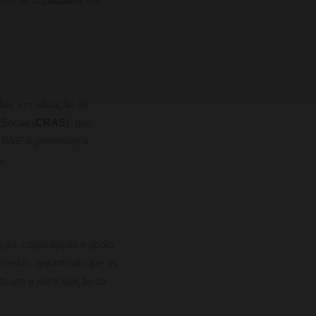
nto de habilidades nas
ias em situação de
Social (
CRAS
), que
o PAIF é promover a
s.
ção, capacitação e apoio
serido, garantindo que as
ivam a participação da