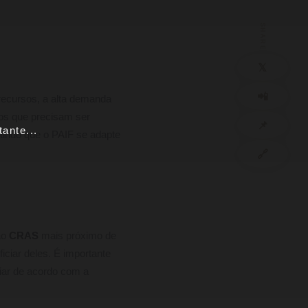
SHARE
𝕏
📲
 recursos, a alta demanda
los que precisam ser
📌
ante...
tindo que o PAIF se adapte
🔗
ao
CRAS
mais próximo de
ciar deles. É importante
riar de acordo com a