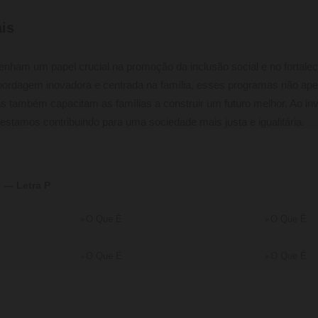
is
ham um papel crucial na promoção da inclusão social e no fortalec
 abordagem inovadora e centrada na família, esses programas não a
 também capacitam as famílias a construir um futuro melhor. Ao inve
stamos contribuindo para uma sociedade mais justa e igualitária.
 — Letra P
O Que É
O Que É
O Que É
O Que É