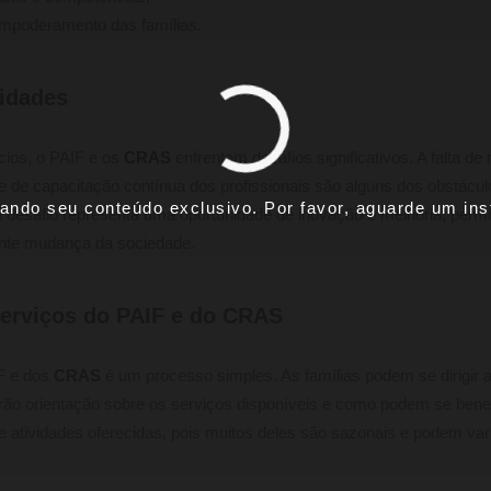
mpoderamento das famílias.
idades
cios, o PAIF e os
CRAS
enfrentam desafios significativos. A falta de
e de capacitação contínua dos profissionais são alguns dos obstácu
ando seu conteúdo exclusivo. Por favor, aguarde um inst
 desafio representa uma oportunidade de inovação e melhoria, permi
nte mudança da sociedade.
erviços do PAIF e do CRAS
F e dos
CRAS
é um processo simples. As famílias podem se dirigir 
rão orientação sobre os serviços disponíveis e como podem se benefi
e atividades oferecidas, pois muitos deles são sazonais e podem va