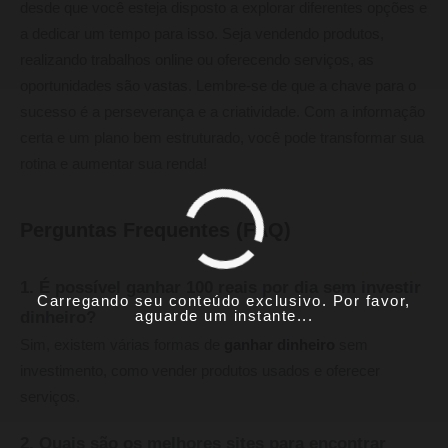
desde que você esteja disposto a explorar diferentes opções e
a dedicar um tempo para isso. Seja vendendo produtos,
realizando trabalhos online ou oferecendo serviços, as
oportunidades são vastas. Lembre-se de que a chave para o
sucesso é a perseverança e a criatividade. Com a informação
certa e um plano bem estruturado, você pode transformar sua
rotina e aumentar sua renda!
Perguntas Frequentes (FAQ)
1. É possível ganhar 100 reais por dia sem investir
Carregando seu conteúdo exclusivo. Por favor,
aguarde um instante...
dinheiro?
Sim, existem várias formas de
ganhar dinheiro
sem
investimento, como vender produtos usados e oferecer
serviços.
2. Quais são os melhores sites para encontrar