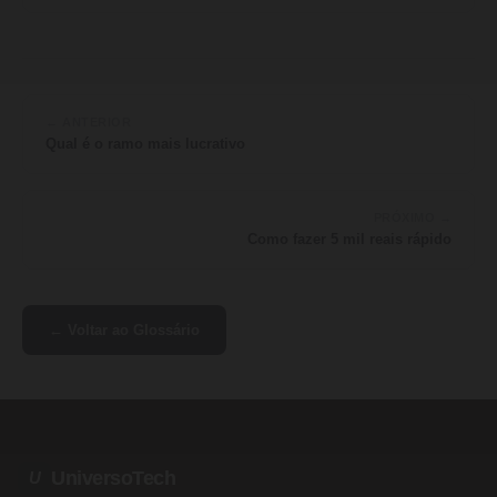
← ANTERIOR
Qual é o ramo mais lucrativo
PRÓXIMO →
Como fazer 5 mil reais rápido
← Voltar ao Glossário
UniversoTech
U