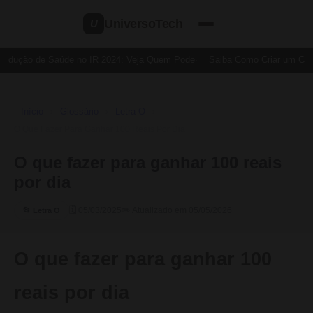
UniversoTech
U
edução de Saúde no IR 2024: Veja Quem Pode
Saiba Como Criar um Cartã
Início
Glossário
Letra O
›
›
›
O Que Fazer Para Ganhar 100 Reais Por Dia
O que fazer para ganhar 100 reais
por dia
🗓 05/03/2025
✏️ Atualizado em 05/05/2026
📂 Letra O
O que fazer para ganhar 100
reais por dia