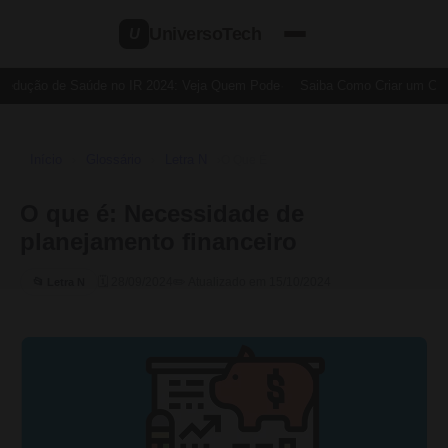
UniversoTech
U
Dedução de Saúde no IR 2024: Veja Quem Pode
Saiba Como Criar um Cartã
Início
Glossário
Letra N
›
›
›
O Que É
O que é: Necessidade de
planejamento financeiro
🗓 28/09/2024
✏️ Atualizado em 15/10/2024
📂 Letra N