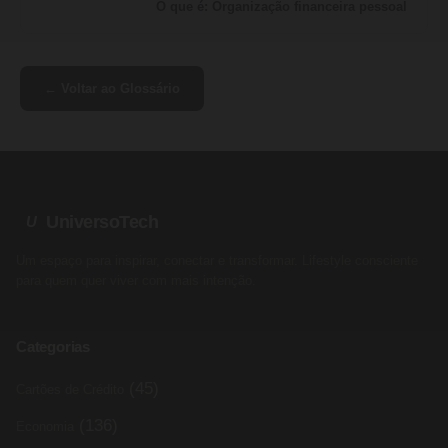
O que é: Organização financeira pessoal
← Voltar ao Glossário
UniversoTech
U
Um espaço para inspirar, conectar e transformar. Lifestyle consciente
para quem quer viver com mais intenção.
Categorias
(45)
Cartões de Crédito
(136)
Economia