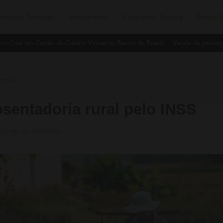
inanças Pessoais
Investimento
Programas Sociais
Renda E
riar um Cartão de Crédito Virtual no Banco do Brasil
Venda de passagen
tra A
›
O Que É
sentadoria rural pelo INSS
ualizado em 15/10/2024