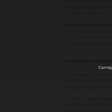
Para solicitar a aposentado
rural, como contratos de tra
contabilizado de acordo com
Requisitos para a Apos
Os principais requisitos par
anos para homens. Além diss
correta é essencial para gar
Importância da Apo
Carreg
A aposentadoria rural pelo 
financeiro que permite aos 
a redução da pobreza rural 
Concluindo, a aposentadoria
campo. Você já se perguntou
uma aposentadoria tranquila