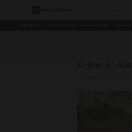
UniversoTech
U
Economia
Finanças
F
Dedução de Saúde no IR 2024: Veja Quem Pode
Saiba Como C
EM ALTA
Início
Glossário
Le
›
›
O que é: Apo
🗓 07/10/2024
✏️ At
📂 Letra A