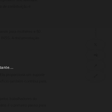
comprovem sua atividade
o de contribuição é
SHARE
5 anos para mulheres e 60
ao INSS. A documentação
𝕏
📲
📌
ante...
 Ela proporciona um suporte
🔗
efício também contribui para
 pelos trabalhadores do
itos é o primeiro passo para