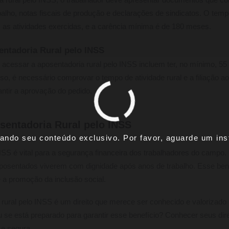
ria rural pelo INSS, o trabalhador deve apresentar documentos que 
balho, notas fiscais de produção e declarações de sindicatos. O temp
 as atividades exercidas, e a carência mínima é de 180 meses.
entadoria Rural pelo INSS
a acessar a aposentadoria rural pelo INSS incluem ter, no mínimo, 5
o, é necessário comprovar o tempo de atividade rural e a filiação 
antir a aprovação do pedido.
sentadoria Rural pelo INSS
ando seu conteúdo exclusivo. Por favor, aguarde um inst
INSS é vital para a segurança financeira dos trabalhadores do campo.
aposentados viverem com dignidade após anos de trabalho. Esse ben
e a promoção da inclusão social.
 rural pelo INSS é um direito que merece ser conhecido e valorizado
 se está preparado para garantir esse benefício? Conhecer seus dire
 e segura.