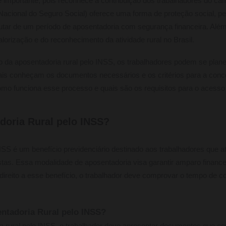
é importante, pois reconhece a contribuição dos trabalhadores do c
o Nacional do Seguro Social) oferece uma forma de proteção social, p
tar de um período de aposentadoria com segurança financeira. Além 
lorização e do reconhecimento da atividade rural no Brasil.
 da aposentadoria rural pelo INSS, os trabalhadores podem se planej
nais conheçam os documentos necessários e os critérios para a conce
mo funciona esse processo e quais são os requisitos para o acesso a
doria Rural pelo INSS?
INSS é um benefício previdenciário destinado aos trabalhadores que a
stas. Essa modalidade de aposentadoria visa garantir amparo finance
 direito a esse benefício, o trabalhador deve comprovar o tempo de con
ntadoria Rural pelo INSS?