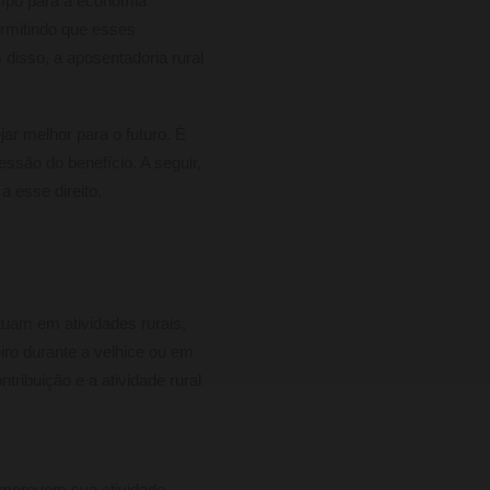
ampo para a economia
ermitindo que esses
disso, a aposentadoria rural
ar melhor para o futuro. É
ssão do benefício. A seguir,
 esse direito.
tuam em atividades rurais,
iro durante a velhice ou em
tribuição e a atividade rural