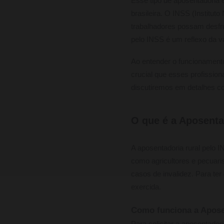
Esse tipo de aposentadoria 
brasileira. O INSS (Institut
trabalhadores possam desfru
pelo INSS é um reflexo da va
Ao entender o funcionamento
crucial que esses profissio
discutiremos em detalhes co
O que é a Aposenta
A aposentadoria rural pelo 
como agricultores e pecuari
casos de invalidez. Para ter
exercida.
Como funciona a Apose