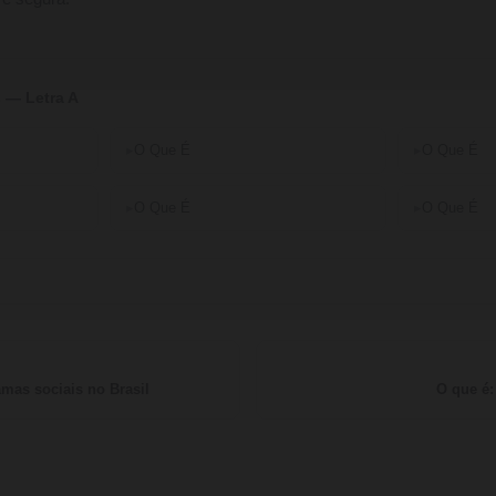
 — Letra A
O Que É
O Que É
O Que É
O Que É
amas sociais no Brasil
O que é