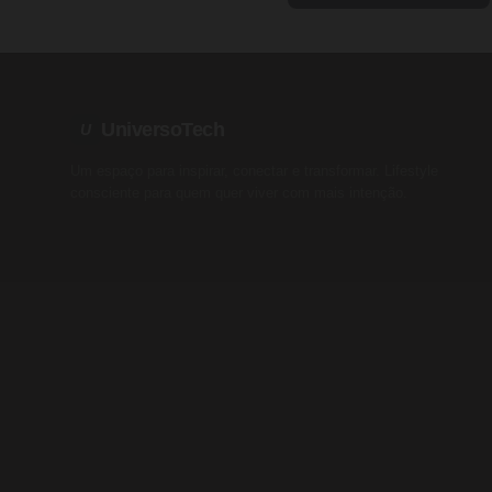
UniversoTech
U
Um espaço para inspirar, conectar e transformar. Lifestyle
consciente para quem quer viver com mais intenção.