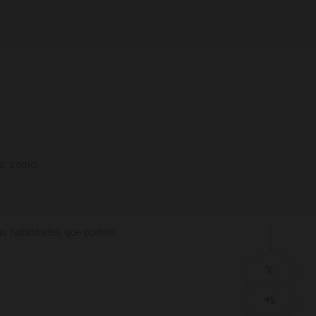
s, como:
SHARE
s habilidades que podem
𝕏
📲