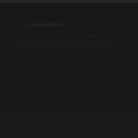
UniversoTech
U
Um espaço para inspirar, conectar e transformar. Lifestyle
consciente para quem quer viver com mais intenção.