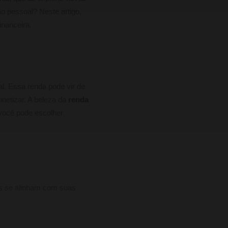
 pessoal? Neste artigo,
inanceira.
al. Essa renda pode vir de
netizar. A beleza da
renda
 você pode escolher
is se alinham com suas