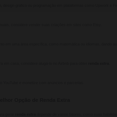
o, design gráfico ou programação em plataformas como Upwork e Fiv
nuais, considere vender suas criações em sites como Etsy.
to em uma área específica, como matemática ou idiomas, dando aula
a em casa, considere alugá-lo no Airbnb para obter
renda extra
.
no YouTube e monetize com anúncios e parcerias.
elhor Opção de Renda Extra
ara gerar
renda extra
depende de vários fatores, como suas habilida