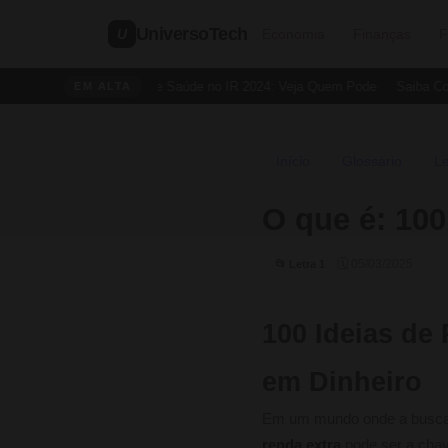
UniversoTech
U
Economia
Finanças
F
Dedução de Saúde no IR 2024: Veja Quem Pode
Saiba Como 
EM ALTA
Início
Glossário
Le
›
›
O que é: 100
🗓 05/03/2025
📂 Letra 1
100 Ideias de
em Dinheiro
Em um mundo onde a busca po
renda extra
pode ser a chave