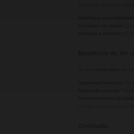
interesses. Aqui estão algu
Identifique suas habilidad
Considere seu tempo:
Quan
Pesquise o mercado:
Há de
Benefícios de Ter 
Ter uma
renda extra
não ape
Segurança financeira:
Ter 
Realização pessoal:
Trabal
Desenvolvimento de habil
ser úteis na sua carreira prin
Conclusão