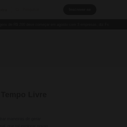
xtra
Inscrever-se
s de R$ 200 deve começar em agosto com 3 empresas, diz França
Cartã
 Tempo Livre
trar maneiras de gerar
al, que tal explorar novas