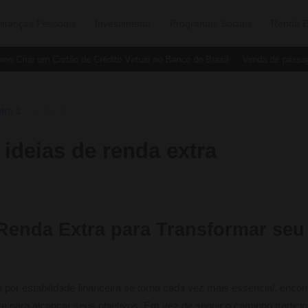
inanças Pessoais
Investimento
Programas Sociais
Renda E
Criar um Cartão de Crédito Virtual no Banco do Brasil
Venda de passagen
tra 1
›
O Que É
 ideias de renda extra
 Renda Extra para Transformar seu
r estabilidade financeira se torna cada vez mais essencial, encon
 para alcançar seus objetivos. Em vez de seguir o caminho tradicion