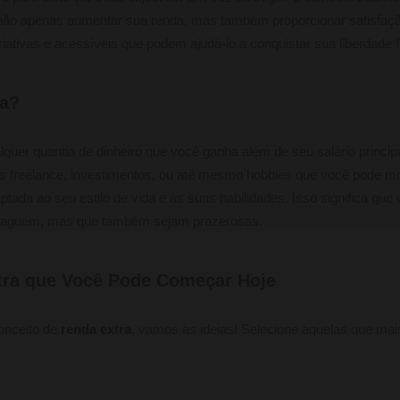
ão apenas aumentar sua renda, mas também proporcionar satisfação
iativas e acessíveis que podem ajudá-lo a conquistar sua liberdade f
ra?
lquer quantia de dinheiro que você ganha além de seu salário princip
os freelance, investimentos, ou até mesmo hobbies que você pode mo
ptada ao seu estilo de vida e às suas habilidades. Isso significa que
 paguem, mas que também sejam prazerosas.
tra que Você Pode Começar Hoje
onceito de
renda extra
, vamos às ideias! Selecione aquelas que ma