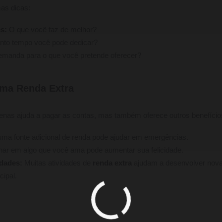
mas dicas:
es:
O que você faz de melhor?
to tempo você pode dedicar?
manda para o que você pretende oferecer?
uma Renda Extra
nas ajuda a pagar as contas, mas também oferece outros benefício
uma fonte adicional de renda pode ajudar em emergências.
har em algo que você ama pode aumentar sua felicidade.
idades:
Muitas atividades de
renda extra
ajudam a desenvolver nova
cipal.