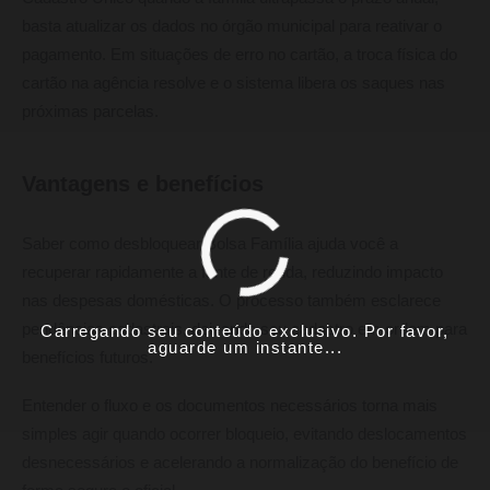
basta atualizar os dados no órgão municipal para reativar o
pagamento. Em situações de erro no cartão, a troca física do
cartão na agência resolve e o sistema libera os saques nas
próximas parcelas.
Vantagens e benefícios
Saber como desbloquear Bolsa Família ajuda você a
recuperar rapidamente a fonte de renda, reduzindo impacto
nas despesas domésticas. O processo também esclarece
pendências cadastrais, deixando seu cadastro em ordem para
Carregando seu conteúdo exclusivo. Por favor,
aguarde um instante...
benefícios futuros.
Entender o fluxo e os documentos necessários torna mais
simples agir quando ocorrer bloqueio, evitando deslocamentos
desnecessários e acelerando a normalização do benefício de