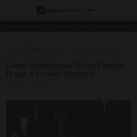
UniversoTech
U
Dedução de Saúde no IR 2024: Veja Quem Pode
Saiba Como Criar um Cartã
Início
Glossário
Letra C
›
›
›
Como Desbloquear Bolsa Família
Como Desbloquear Bolsa Família:
O que é e como funciona
🗓 09/05/2026
📂 Letra C