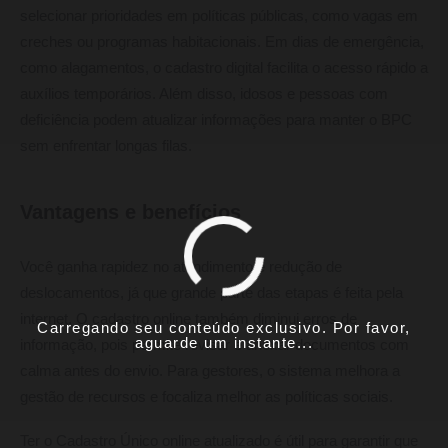
selecionar prioridades em políticas públicas, como vagas em
creches ou programas habitacionais. Em dias de emergência,
como alagamentos, o cadastro digital facilita o acesso rápido a
auxílios temporários. Além disso, idosos e pessoas com
deficiência podem atualizar informações para manter o BPC
sem enfrentar longas filas.
Vantagens e benefícios
Você ganha rapidez no atendimento e redução de
deslocamentos, já que grande parte das etapas é feita pela
internet. O cadastro online também diminui erros de
Carregando seu conteúdo exclusivo. Por favor,
aguarde um instante...
informação, pois permite revisar e anexar documentos com
calma antes do envio. Para gestores, o sistema melhora a
gestão de recursos e focaliza melhor as políticas sociais.
Ter o Cadastro Único online atualizado é útil para garantir que