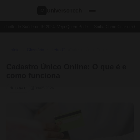
UniversoTech
U
Dedução de Saúde no IR 2024: Veja Quem Pode
Saiba Como Criar um Cart
Início
Glossário
Letra C
›
›
›
Cadastro Único Online
Cadastro Único Online: O que é e
como funciona
🗓 09/05/2026
📂 Letra C