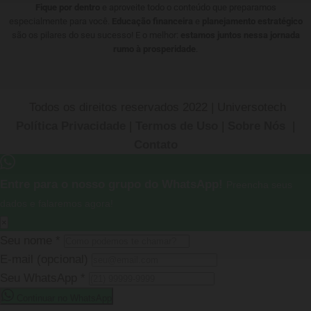
Fique por dentro
e aproveite todo o conteúdo que preparamos
especialmente para você.
Educação financeira
e
planejamento estratégico
são os pilares do seu sucesso! E o melhor:
estamos juntos nessa jornada
rumo à prosperidade
.
Todos os direitos reservados 2022 | Universotech
Política Privacidade
|
Termos de Uso
|
Sobre Nós
|
Contato
Entre para o nosso grupo do WhatsApp!
Preencha seus
dados e falaremos agora!
×
Seu nome
*
E-mail
(opcional)
Seu WhatsApp
*
Continuar no WhatsApp