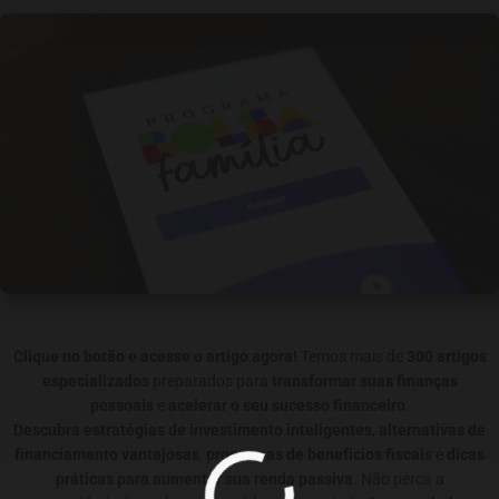
Clique no botão e acesse o artigo agora!
Temos mais de
300 artigos
especializados
preparados para
transformar suas finanças
pessoais
e
acelerar o seu sucesso financeiro
.
Descubra estratégias de investimento inteligentes
,
alternativas de
financiamento vantajosas
,
programas de benefícios fiscais
e
dicas
práticas para aumentar sua renda passiva
. Não perca a