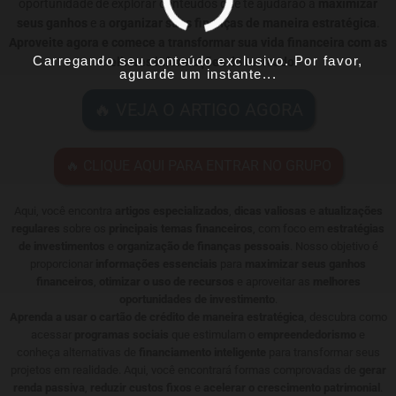
oportunidade de explorar conteúdos que te ajudarão a
maximizar
seus ganhos
e a
organizar suas finanças de maneira estratégica
.
Aproveite agora e comece a transformar sua vida financeira com as
Carregando seu conteúdo exclusivo. Por favor,
melhores informações do mercado!
aguarde um instante...
🔥 VEJA O ARTIGO AGORA
🔥 CLIQUE AQUI PARA ENTRAR NO GRUPO
Aqui, você encontra
artigos especializados
,
dicas valiosas
e
atualizações
regulares
sobre os
principais temas financeiros
, com foco em
estratégias
de investimentos
e
organização de finanças pessoais
. Nosso objetivo é
proporcionar
informações essenciais
para
maximizar seus ganhos
financeiros
,
otimizar o uso de recursos
e aproveitar as
melhores
oportunidades de investimento
.
Aprenda a usar o cartão de crédito de maneira estratégica
, descubra como
acessar
programas sociais
que estimulam o
empreendedorismo
e
conheça alternativas de
financiamento inteligente
para transformar seus
projetos em realidade. Aqui, você encontrará formas comprovadas de
gerar
renda passiva
,
reduzir custos fixos
e
acelerar o crescimento patrimonial
.