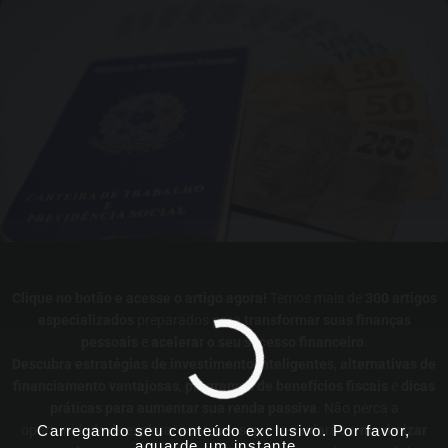
Clique no botão e acesse o artigo agora!
Temos mais de
300 artigos
especializados
preparados para
transformar suas finanças
pessoais
e
acelerar o seu sucesso financeiro
.
Descubra estratégias de investimento inteligentes
,
alternativas de
financiamento vantajosas
,
programas de benefícios fiscais
e
dicas
práticas para aumentar sua renda passiva
. Não perca a
Carregando seu conteúdo exclusivo. Por favor,
oportunidade de explorar conteúdos que te ajudarão a
maximizar
aguarde um instante...